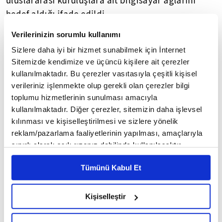
uluslararası kuruluşlara ait bilgisayar ağlarını
hedef aldığı ifade edildi.
Verilerinizin sorumlu kullanımı
Belgelerde adı geçen kötü amaçlı yazılımların
Sizlere daha iyi bir hizmet sunabilmek için İnternet
büyük bölümünün, Symantec uzmanlarının
Sitemizde kendimize ve üçüncü kişilere ait çerezler
"Longhorn" diye adlandırdığı bilgisayar
kullanılmaktadır. Bu çerezler vasıtasıyla çeşitli kişisel
korsanlarının bulunduğu grup tarafından
verileriniz işlenmekte olup gerekli olan çerezler bilgi
kullanıldığı ve grubun, Vault 7 belgelerinde geçen
toplumu hizmetlerinin sunulması amacıyla
kullanılmaktadır. Diğer çerezler, sitemizin daha işlevsel
kötü amaçlı yazılımlarla ilgili geliştirme planlarını,
kılınması ve kişiselleştirilmesi ve sizlere yönelik
teknik kılavuzları ve şifreleme protokollerini büyük
reklam/pazarlama faaliyetlerinin yapılması, amaçlarıyla
ölçüde uyguladığı kaydedildi.
sınırlı olarak açık rızanız dahilinde kullanılacaktır.
Çerezlere ilişkin tercihlerinizi çerez paneli vasıtasıyla
Raporda, "Kullanılan araçlar ve tekniklerdeki
Tümünü Kabul Et
belirleyebilirsiniz. Çerezlere ilişkin detaylı bilgi için
benzerlikler göz önüne alındığında, Longhorn
Ayarlar butonuna tıklayabilir,
Çerez Bilgilendirme
Metnimizi ziyaret edebilirsiniz.
grubunun faaliyetleri ile Vault 7 belgelerindeki
Kişiselleştir
6698 sayılı Kişisel Verilerin Korunması Kanunu uyarınca
yönerge ve protokollerin aynı grubun çalışması
hazırlanmış olan İnternet Sitesi Aydınlatma Metnimizi