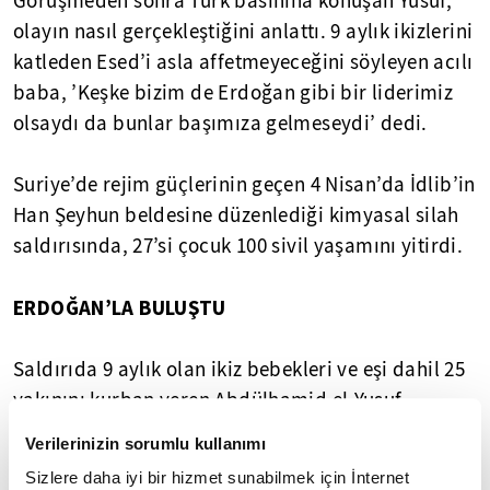
Görüşmeden sonra Türk basınına konuşan Yusuf,
olayın nasıl gerçekleştiğini anlattı. 9 aylık ikizlerini
katleden Esed’i asla affetmeyeceğini söyleyen acılı
baba, ’Keşke bizim de Erdoğan gibi bir liderimiz
olsaydı da bunlar başımıza gelmeseydi’ dedi.
Suriye’de rejim güçlerinin geçen 4 Nisan’da İdlib’in
Han Şeyhun beldesine düzenlediği kimyasal silah
saldırısında, 27’si çocuk 100 sivil yaşamını yitirdi.
ERDOĞAN’LA BULUŞTU
Saldırıda 9 aylık olan ikiz bebekleri ve eşi dahil 25
yakınını kurban veren Abdülhamid el-Yusuf,
olaydan sonra Cumhurbaşkanı Erdoğan’ın daveti
Verilerinizin sorumlu kullanımı
üzerine Türkiye’ye geldi. Yusuf, Hatay’da katıldığı
Sizlere daha iyi bir hizmet sunabilmek için İnternet