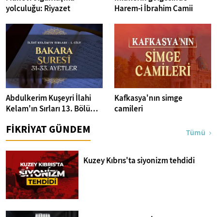
yolculuğu: Riyazet
Harem-i İbrahim Camii
Abdulkerim Kuşeyri İlahi
Kafkasya'nın simge
Kelam'ın Sırları 13. Bölüm I
camileri
Bakara Suresi 31-33.
FİKRİYAT GÜNDEM
Ayetler Tefsiri
Tümü
Kuzey Kıbrıs'ta siyonizm tehdidi