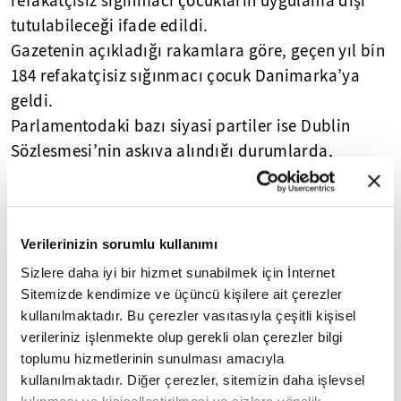
refakatçisiz sığınmacı çocukların uygulama dışı
tutulabileceği ifade edildi.
Gazetenin açıkladığı rakamlara göre, geçen yıl bin
184 refakatçisiz sığınmacı çocuk Danimarka’ya
geldi.
Parlamentodaki bazı siyasi partiler ise Dublin
Sözleşmesi’nin askıya alındığı durumlarda,
sığınmacılara uygulanması planlanan "acil eylem
planı" yasa tasarısının "acımasız ve insanlık dışı"
olarak nitelendirdi.
Verilerinizin sorumlu kullanımı
Sizlere daha iyi bir hizmet sunabilmek için İnternet
Yasal Uyarı:
Yayınlanan köşe yazısı/haberin tüm hakları
Turkuvaz Medya Grubu'na aittir. Kaynak gösterilse dahi
Sitemizde kendimize ve üçüncü kişilere ait çerezler
köşe yazısı/haberin tamamı özel izin alınmadan
kullanılmaktadır. Bu çerezler vasıtasıyla çeşitli kişisel
kullanılamaz.
verileriniz işlenmekte olup gerekli olan çerezler bilgi
Ancak alıntılanan köşe yazısı/haberin bir bölümü,
toplumu hizmetlerinin sunulması amacıyla
alıntılanan habere aktif link verilerek kullanılabilir.
kullanılmaktadır. Diğer çerezler, sitemizin daha işlevsel
Ayrıntılar için lütfen
tıklayın
.