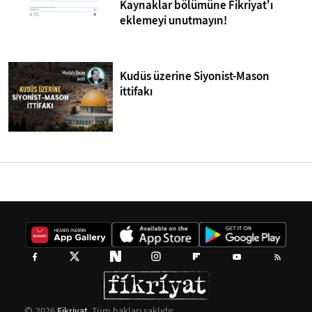
Kaynaklar bölümüne Fikriyat'ı
eklemeyi unutmayın!
Kudüs üzerine Siyonist-Mason
ittifakı
2026
Fikriyat
. Tüm hakları saklıdır.