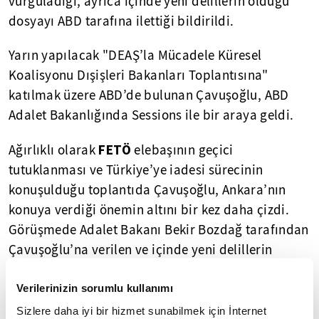
vurguladığı, ayrıca içinde yeni delillerin olduğu
dosyayı ABD tarafına ilettiği bildirildi.
Yarın yapılacak "DEAŞ’la Mücadele Küresel
Koalisyonu Dışişleri Bakanları Toplantısına"
katılmak üzere ABD’de bulunan Çavuşoğlu, ABD
Adalet Bakanlığında Sessions ile bir araya geldi.
FETÖ
Ağırlıklı olarak
elebaşının geçici
tutuklanması ve Türkiye’ye iadesi sürecinin
konuşulduğu toplantıda Çavuşoğlu, Ankara’nın
konuya verdiği önemin altını bir kez daha çizdi.
Görüşmede Adalet Bakanı Bekir Bozdağ tarafından
Çavuşoğlu’na verilen ve içinde yeni delillerin
olduğu dosyanın Sessions’a iletildiği ifade edildi.
Verilerinizin sorumlu kullanımı
Türkiye’nin Washington Büyükelçisi Serdar Kılıç ile
Sizlere daha iyi bir hizmet sunabilmek için İnternet