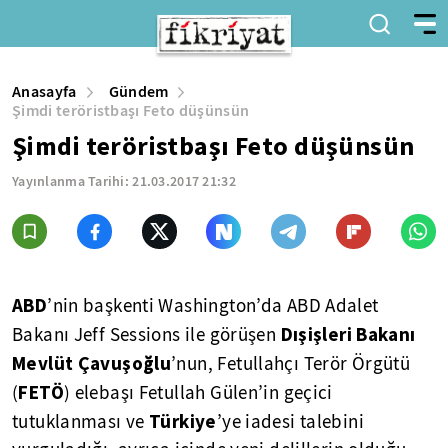
Anasayfa
Gündem
Şimdi teröristbaşı Feto düşünsün
Şimdi teröristbaşı Feto düşünsün
Yayınlanma Tarihi:
21.03.2017 21:32
ABD
’nin başkenti Washington’da ABD Adalet
Dışişleri Bakanı
Bakanı Jeff Sessions ile görüşen
Mevlüt Çavuşoğlu
’nun, Fetullahçı Terör Örgütü
FETÖ
(
) elebaşı Fetullah Gülen’in geçici
Türkiye
tutuklanması ve
’ye iadesi talebini