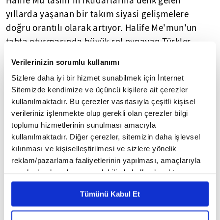
Halife Mu'tasım'ın iktidarlarına denk gelen
yıllarda yaşanan bir takım siyasi gelişmelere
doğru orantılı olarak artıyor. Halife Me'mun'un
tahta oturmasında büyük rol oynayan Türkler,
Bağdat'a yerleştiriliyor. Abbasilere cephe alan Şii
Verilerinizin sorumlu kullanımı
Araplara karşı hilafet makamını savunmaya
Sizlere daha iyi bir hizmet sunabilmek için İnternet
çalışmak için, Me'mun'un da Türkler'in savaşçı
Sitemizde kendimize ve üçüncü kişilere ait çerezler
gücüne başvuruyor ve Türkistan'dan sürekli yeni
kullanılmaktadır. Bu çerezler vasıtasıyla çeşitli kişisel
kuvvetleri hilafet merkezi olan Bağdat'a getirtiyor.
verileriniz işlenmekte olup gerekli olan çerezler bilgi
toplumu hizmetlerinin sunulması amacıyla
YENİ DEVİR BAŞLATTILAR
kullanılmaktadır. Diğer çerezler, sitemizin daha işlevsel
kılınması ve kişiselleştirilmesi ve sizlere yönelik
Tarihçilerin sıklıkla bahsettiği üçüncü Türk akını
reklam/pazarlama faaliyetlerinin yapılması, amaçlarıyla
ise Selçuklular döneminde vuku buluyor. Selçuklu
sınırlı olarak açık rızanız dahilinde kullanılacaktır.
Çerezlere ilişkin tercihlerinizi çerez paneli vasıtasıyla
Sultanı Tuğrul Bey'in ordusuyla 1055 yılında Irak'a
Tümünü Kabul Et
belirleyebilirsiniz. Çerezlere ilişkin detaylı bilgi için
girmesiyle üçüncü Türk akını da gerçekleşiyor. Bu
Ayarlar butonuna tıklayabilir,
Çerez Bilgilendirme
dönem tarihçiler tarafından, Irak'ın en önemli
Metnimizi ziyaret edebilirsiniz.