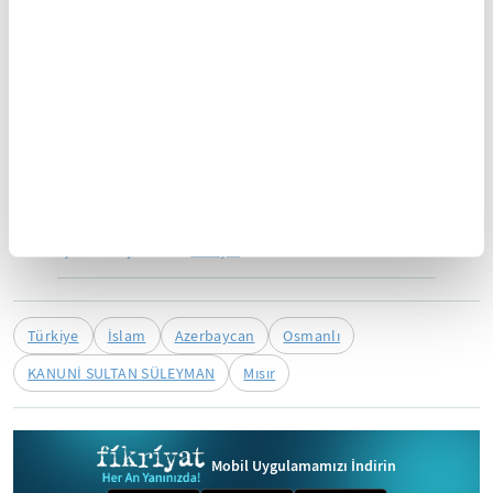
Rusça, Slovakça, Romence, Sırpça, Hırvatça ve
Boşnakça bilmektedir.
Yasal Uyarı:
Yayınlanan köşe yazısı/haberin tüm hakları
Turkuvaz Medya Grubu'na aittir. Kaynak gösterilse dahi
köşe yazısı/haberin tamamı özel izin alınmadan
kullanılamaz.
Ancak alıntılanan köşe yazısı/haberin bir bölümü,
alıntılanan habere aktif link verilerek kullanılabilir.
Ayrıntılar için lütfen
tıklayın
.
Türkiye
İslam
Azerbaycan
Osmanlı
KANUNİ SULTAN SÜLEYMAN
Mısır
Mobil Uygulamamızı İndirin