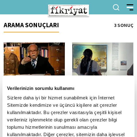
ARAMA SONUÇLARI
3 SONUÇ
Verilerinizin sorumlu kullanımı
Prof. Dr. Halil İnalcık
Sanatla İyileşiyoruz Sergisi
Vefatının 10. Yılında Anıldı
Ünlü İsimlerle Açıldı
Sizlere daha iyi bir hizmet sunabilmek için İnternet
"Tarihçilerin Kutbu" lakabıyla
ÇAGEV'in üç yıldır sürdürdüğü
Sitemizde kendimize ve üçüncü kişilere ait çerezler
anılan Prof. Dr. Halil İnalcık,
Sanatla İyileşiyoruz projesi
kullanılmaktadır. Bu çerezler vasıtasıyla çeşitli kişisel
vefatının 10. yıl dönümünde
kapsamında hazırlanan resim
verileriniz işlenmekte olup gerekli olan çerezler bilgi
Türk Tarih Kurumu ev
sergisi, Feriye'de düzenlenen...
toplumu hizmetlerinin sunulması amacıyla
sahipliğinde...
kullanılmaktadır. Diğer çerezler, sitemizin daha işlevsel