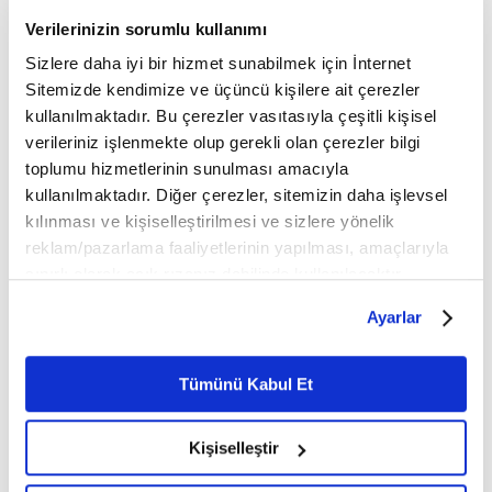
ifadesini kullandı.
Verilerinizin sorumlu kullanımı
Sizlere daha iyi bir hizmet sunabilmek için İnternet
TÜRKİYE’DEN SOMALİ’YE DESTEK
Sitemizde kendimize ve üçüncü kişilere ait çerezler
kullanılmaktadır. Bu çerezler vasıtasıyla çeşitli kişisel
Sağlık Bakanı Ahmet Demircan, başkent
verileriniz işlenmekte olup gerekli olan çerezler bilgi
toplumu hizmetlerinin sunulması amacıyla
Mogadişu'daki saldırıların ardından Somalili
kullanılmaktadır. Diğer çerezler, sitemizin daha işlevsel
yetkililere destek olmak ve tedavi için Türkiye'ye
kılınması ve kişiselleştirilmesi ve sizlere yönelik
getirilecek yaralıların nakil koordinasyonunu
reklam/pazarlama faaliyetlerinin yapılması, amaçlarıyla
hızlandırmak üzere Somali'ye gelmişti.
sınırlı olarak açık rızanız dahilinde kullanılacaktır.
Çerezlere ilişkin tercihlerinizi çerez paneli vasıtasıyla
Ayarlar
belirleyebilirsiniz. Çerezlere ilişkin detaylı bilgi için
Ayarlar butonuna tıklayabilir,
Çerez Bilgilendirme
Metnimizi ziyaret edebilirsiniz.
Tümünü Kabul Et
6698 sayılı Kişisel Verilerin Korunması Kanunu uyarınca
hazırlanmış olan İnternet Sitesi Aydınlatma Metnimizi
Kişiselleştir
okumak ve sitemizi ziyaretiniz kapsamında
gerçekleştirilen veri işleme faaliyetleri ile ilgili daha