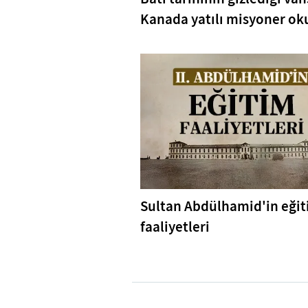
Kanada yatılı misyoner oku
Sultan Abdülhamid'in eği
faaliyetleri