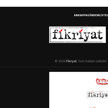
ANASAYFA
GÜNDEM
LİSTE
2026
Fikriyat
. Tüm hakları saklıdır.