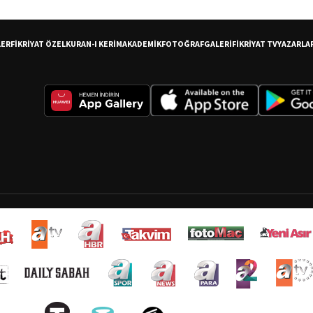
LER
FİKRİYAT ÖZEL
KURAN-I KERİM
AKADEMİK
FOTOĞRAF
GALERİ
FİKRİYAT TV
YAZARLA