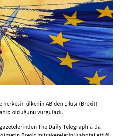
erkesin ülkenin AB'den çıkışı (Brexit)
ahip olduğunu vurguladı.
n gazetelerinden The Daily Telegraph'a da
metin Brexit müzakerelerini sabotaj ettiği