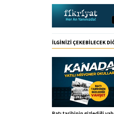
İLGİNİZİ ÇEKEBİLECEK D
Batı tarihinin gizlediği vah