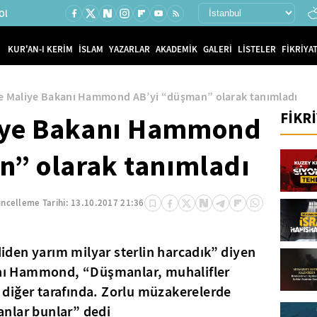
Ol
KUR'AN-I KERİM
İSLAM
YAZARLAR
AKADEMİK
GALERİ
LİSTELER
FİKRİYAT
re Maliye Bakanı Hammond AB’yi “düşman” olarak tanımladı
FİKR
ye Bakanı Hammond
n” olarak tanımladı
ncelleme Tarihi:
13.10.2017 21:36
mdiden yarım milyar sterlin harcadık” diyen
kanı Hammond, “Düşmanlar, muhalifler
diğer tarafında. Zorlu müzakerelerde
nlar bunlar” dedi