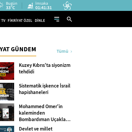
Bugün
İmsaka
33°C
01:41:30
 TV
FİKRİYAT ÖZEL
DİNLE
İYAT GÜNDEM
Tümü
Kuzey Kıbrıs'ta siyonizm
tehdidi
Sistematik işkence İsrail
hapishaneleri
Mohammed Omer'in
kaleminden
Bombardıman Uçakları
ve Tanklar Arasında
Devlet ve millet