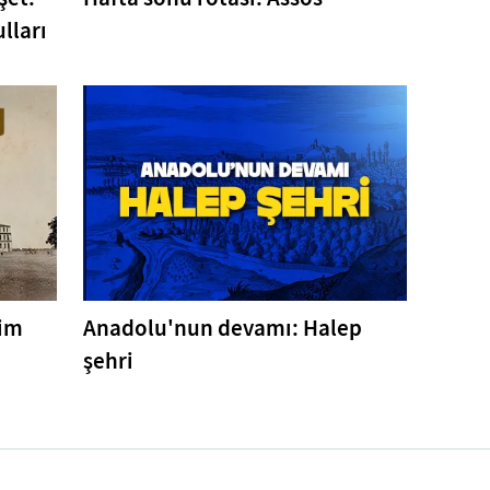
lları
tim
Anadolu'nun devamı: Halep
şehri