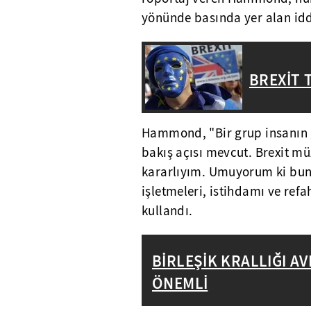
yönünde basında yer alan id
BREXİT 
Hammond, "Bir grup insanın gö
bakış açısı mevcut. Brexit 
kararlıyım. Umuyorum ki bunla
işletmeleri, istihdamı ve ref
kullandı.
BİRLEŞİK KRALLIĞI A
ÖNEMLİ