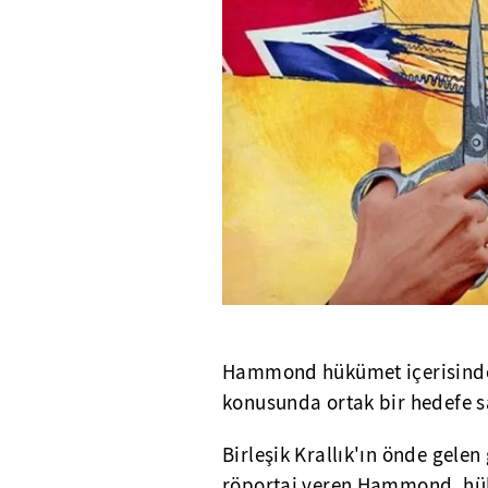
Hammond hükümet içerisinde h
konusunda ortak bir hedefe s
Birleşik Krallık'ın önde gele
röportaj veren Hammond, hükü