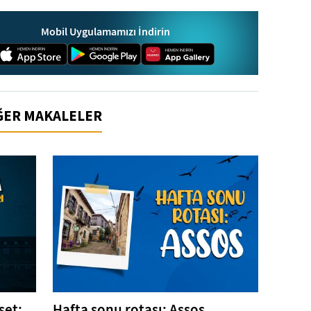
Mobil Uygulamamızı İndirin
İĞER MAKALELER
şet:
Hafta sonu rotası: Assos