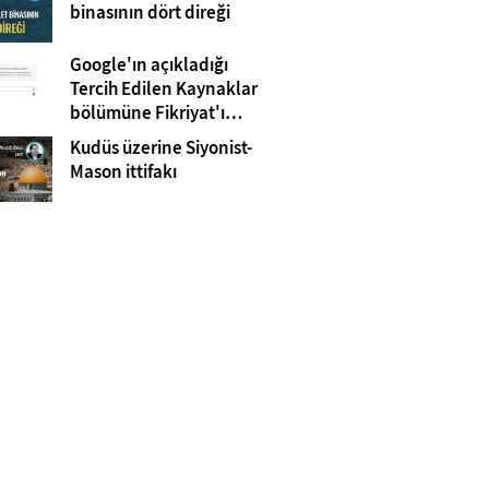
Gazze
binasının dört direği
Google'ın açıkladığı
Tercih Edilen Kaynaklar
bölümüne Fikriyat'ı
eklemeyi unutmayın!
Kudüs üzerine Siyonist-
Mason ittifakı