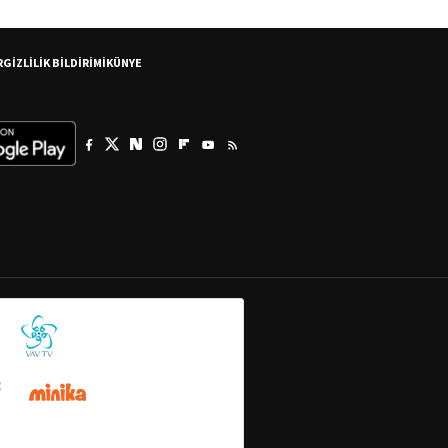
R
GİZLİLİK BİLDİRİMİ
KÜNYE