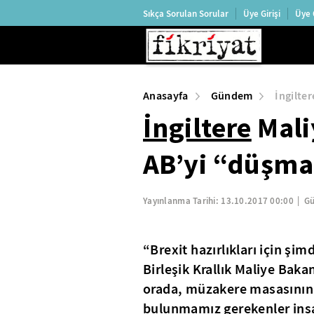
Sıkça Sorulan Sorular
Üye Girişi
Üye 
Anasayfa
Gündem
İngilte
İngiltere
Mali
AB’yi “düşma
Yayınlanma Tarihi:
13.10.2017 00:00
Gü
“Brexit hazırlıkları için şi
Birleşik Krallık Maliye Ba
orada, müzakere masasının 
bulunmamız gerekenler insa