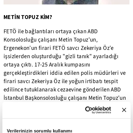
METİN TOPUZ KİM?
FETÖ ile bağlantıları ortaya çıkan ABD
Konsolosluğu çalışanı Metin Topuz'un,
Ergenekon'un firari FETÖ savcı Zekeriya Öz'e
işsizlerden oluşturduğu "gizli tanık" ayarladığı
ortaya çıktı. 17-25 Aralık kumpasını
gerçekleştirdikleri iddia edilen polis müdürleri ve
firari savcı Zekeriya Öz ile yoğun irtibatı tespit
edilince tutuklanarak cezaevine gönderilen ABD
İstanbul Başkonsolosluğu çalışanı Metin Topuz'un
Zekeriya Öz'e Beşiktaş Adliyesi'nde çalıştığı
dönemde gizli tanık ayarladığı ortaya çıktı.
Topuz'un Öz'e götürdüğü bir gizli tanık adayı,
istenilen isimleri 'Ben yalan ifade veremem' deyip
Verilerinizin sorumlu kullanımı