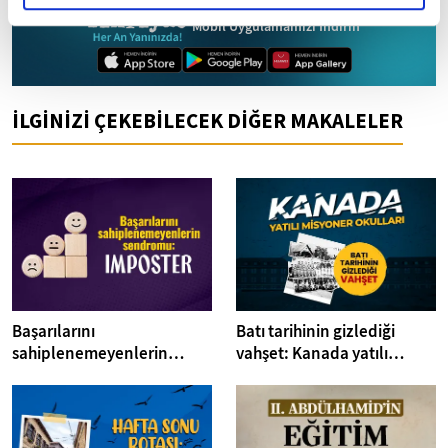
Mobil Uygulamamızı İndirin
İLGİNİZİ ÇEKEBİLECEK DİĞER MAKALELER
Başarılarını
Batı tarihinin gizlediği
sahiplenemeyenlerin
vahşet: Kanada yatılı
sendromu:Imposter
misyoner okulları