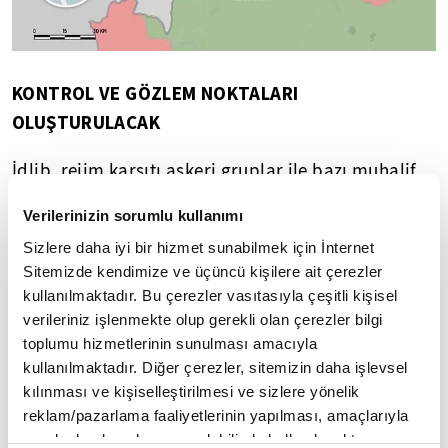
KONTROL VE GÖZLEM NOKTALARI
OLUŞTURULACAK
İdlib, rejim karşıtı askeri gruplar ile bazı muhalif
grupların kontrolünde bulunuyor.
Verilerinizin sorumlu kullanımı
TÜRK ASKERİ İDLİB'DE NE YAPACAK ?
Sizlere daha iyi bir hizmet sunabilmek için İnternet
Sitemizde kendimize ve üçüncü kişilere ait çerezler
TSK unsurları, İdlib için belirlenen gerilimi
kullanılmaktadır. Bu çerezler vasıtasıyla çeşitli kişisel
verileriniz işlenmekte olup gerekli olan çerezler bilgi
azaltma bölgesinin sınırları içerisinde yer alacak.
toplumu hizmetlerinin sunulması amacıyla
Görevleri, rejim ve yerel askeri unsurlar arasında
kullanılmaktadır. Diğer çerezler, sitemizin daha işlevsel
büyük ölçüde korunan ateşkesin daha kalıcı hale
kılınması ve kişiselleştirilmesi ve sizlere yönelik
getirmek olacak. Bu amaçla TSK unsurları, kontrol
reklam/pazarlama faaliyetlerinin yapılması, amaçlarıyla
ve gözlem noktaları oluşturacak.
sınırlı olarak açık rızanız dahilinde kullanılacaktır.