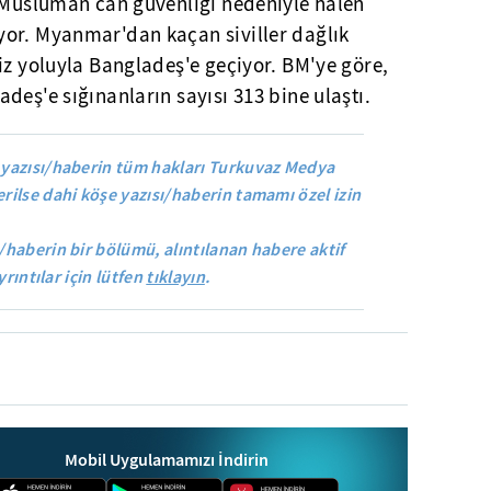
ı Müslüman can güvenliği nedeniyle halen
or. Myanmar'dan kaçan siviller dağlık
iz yoluyla Bangladeş'e geçiyor. BM'ye göre,
deş'e sığınanların sayısı 313 bine ulaştı.
yazısı/haberin tüm hakları Turkuvaz Medya
rilse dahi köşe yazısı/haberin tamamı özel izin
/haberin bir bölümü, alıntılanan habere aktif
yrıntılar için lütfen
tıklayın
.
Mobil Uygulamamızı İndirin