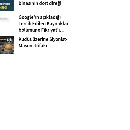
Gazze
binasının dört direği
Google'ın açıkladığı
Tercih Edilen Kaynaklar
bölümüne Fikriyat'ı
eklemeyi unutmayın!
Kudüs üzerine Siyonist-
Mason ittifakı