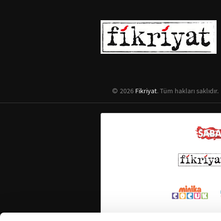
2026
Fikriyat
. Tüm hakları saklıdır.