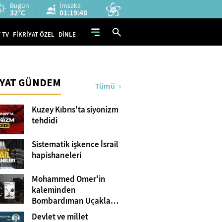
Bugün
İmsaka
32°C
01:19:47
 TV
FİKRİYAT ÖZEL
DİNLE
İYAT GÜNDEM
Tümü
Kuzey Kıbrıs'ta siyonizm
tehdidi
Sistematik işkence İsrail
hapishaneleri
Mohammed Omer'in
kaleminden
Bombardıman Uçakları
ve Tanklar Arasında
Devlet ve millet