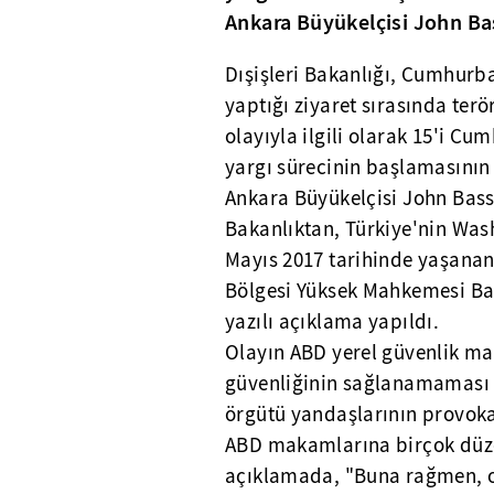
Ankara Büyükelçisi John Bass'
Dışişleri Bakanlığı, Cumhurb
yaptığı ziyaret sırasında ter
olayıyla ilgili olarak 15'i C
yargı sürecinin başlamasının 
Ankara Büyükelçisi John Bass'e
Bakanlıktan, Türkiye'nin Was
Mayıs 2017 tarihinde yaşanan
Bölgesi Yüksek Mahkemesi Baş
yazılı açıklama yapıldı.
Olayın ABD yerel güvenlik mak
güvenliğinin sağlanamaması ve
örgütü yandaşlarının provok
ABD makamlarına birçok düzeyd
açıklamada, "Buna rağmen, o