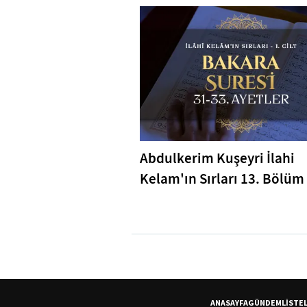
Abdulkerim Kuşeyri İlahi
Kelam'ın Sırları 13. Bölüm 
Bakara Suresi 31-33. Ayetl
Tefsiri
ANASAYFA
GÜNDEM
LİSTE