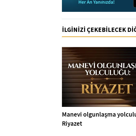
İLGİNİZİ ÇEKEBİLECEK D
Manevi olgunlaşma yolcul
Riyazet