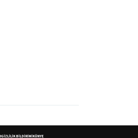
R
GİZLİLİK BİLDİRİMİ
KÜNYE