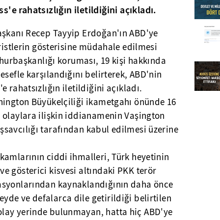
e rahatsızlığın iletildiğini açıkladı.
aşkanı Recep Tayyip Erdoğan'ın ABD'ye
öristlerin gösterisine müdahale edilmesi
umhurbaşkanlığı koruması, 19 kişi hakkında
esefle karşılandığını belirterek, ABD'nin
 rahatsızlığın iletildiğini açıkladı.
hington Büyükelçiliği ikametgahı önünde 16
 olaylara ilişkin iddianamenin Vaşington
savcılığı tarafından kabul edilmesi üzerine
amlarının ciddi ihmalleri, Türk heyetinin
 gösterici kisvesi altındaki PKK terör
asyonlarından kaynaklandığının daha önce
e ve defalarca dile getirildiği belirtilen
lay yerinde bulunmayan, hatta hiç ABD'ye