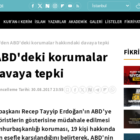
Ol
KUR'AN-I KERİM
İSLAM
YAZARLAR
AKADEMİK
GALERİ
LİSTELER
FİKRİYAT
'den ABD'deki korumalar hakkındaki davaya tepki
FİKR
ABD'deki korumalar
avaya tepki
ncelleme Tarihi:
30.08.2017 23:55
rbaşkanı Recep Tayyip Erdoğan'ın ABD'ye
röristlerin gösterisine müdahale edilmesi
Cumhurbaşkanlığı koruması, 19 kişi hakkında
 esefle karşılandığını belirterek, ABD'nin