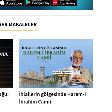
İĞER MAKALELER
uğu:
İhlallerin gölgesinde Harem-i
İbrahim Camii