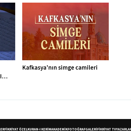
Kafkasya'nın simge camileri
I
er
LER
FİKRİYAT ÖZEL
KURAN-I KERİM
AKADEMİK
FOTOĞRAF
GALERİ
FİKRİYAT TV
YAZARLA