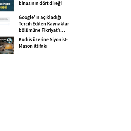
Gazze
binasının dört direği
Google'ın açıkladığı
Tercih Edilen Kaynaklar
bölümüne Fikriyat'ı
eklemeyi unutmayın!
Kudüs üzerine Siyonist-
Mason ittifakı