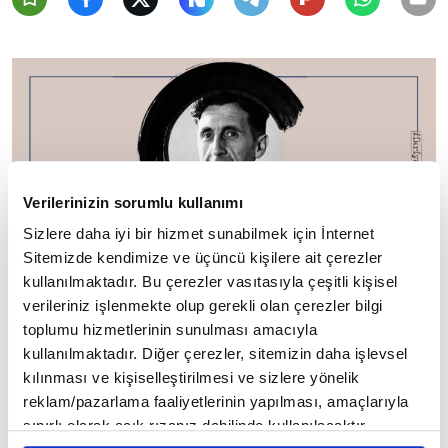
Verilerinizin sorumlu kullanımı
Sizlere daha iyi bir hizmet sunabilmek için İnternet
Sitemizde kendimize ve üçüncü kişilere ait çerezler
"Bedensel acı ona iyi geldi. Yüreğindeki acıyla bir
kullanılmaktadır. Bu çerezler vasıtasıyla çeşitli kişisel
denge oluştu böylece..."
verileriniz işlenmekte olup gerekli olan çerezler bilgi
toplumu hizmetlerinin sunulması amacıyla
kullanılmaktadır. Diğer çerezler, sitemizin daha işlevsel
kılınması ve kişiselleştirilmesi ve sizlere yönelik
Bir Yanılsamanın Geleceği, Sigmund
reklam/pazarlama faaliyetlerinin yapılması, amaçlarıyla
6
/20
Freud
sınırlı olarak açık rızanız dahilinde kullanılacaktır.