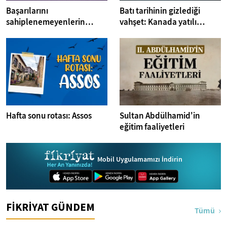
Başarılarını
Batı tarihinin gizlediği
sahiplenemeyenlerin
vahşet: Kanada yatılı
sendromu:Imposter
misyoner okulları
Hafta sonu rotası: Assos
Sultan Abdülhamid'in
eğitim faaliyetleri
Mobil Uygulamamızı İndirin
FİKRİYAT GÜNDEM
Tümü