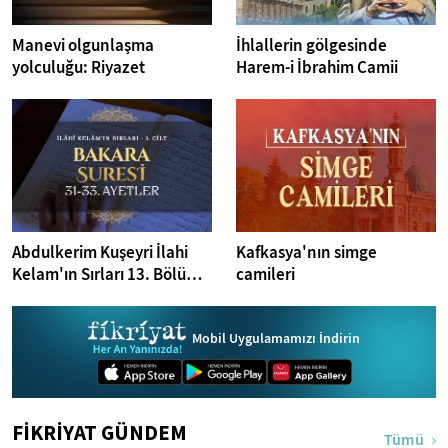
Manevi olgunlaşma
İhlallerin gölgesinde
yolculuğu: Riyazet
Harem-i İbrahim Camii
Abdulkerim Kuşeyri İlahi
Kafkasya'nın simge
Kelam'ın Sırları 13. Bölüm I
camileri
Bakara Suresi 31-33.
Ayetler Tefsiri
Mobil Uygulamamızı İndirin
FİKRİYAT GÜNDEM
Tümü