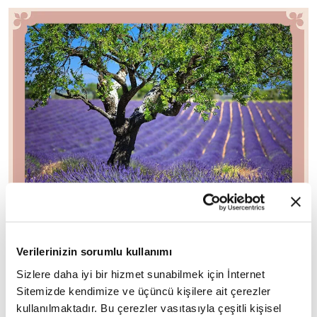
Lavantanın taze ve kurutulmuş çiçekleri medikal
Verilerinizin sorumlu kullanımı
amaçlı kullanılır. Kurutulmuş halinden hazırlanıp
Sizlere daha iyi bir hizmet sunabilmek için İnternet
tüketilen çayı vücutta antiseptik özellik
Sitemizde kendimize ve üçüncü kişilere ait çerezler
göstermesinin yanı sıra hoş kokusuyla da birçok
kullanılmaktadır. Bu çerezler vasıtasıyla çeşitli kişisel