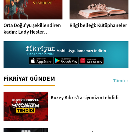
Orta Doğu'yu şekillendiren
Bilgi belleği: Kütüphaneler
kadın: Lady Hester
Stanhope
Mobil Uygulamamızı İndirin
FİKRİYAT GÜNDEM
Tümü
Kuzey Kıbrıs'ta siyonizm tehdidi