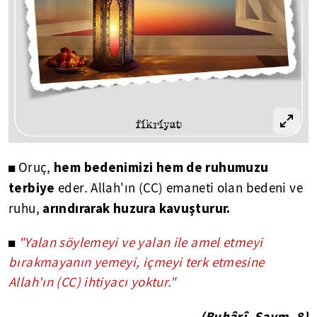
hem bedenimizi hem de ruhumuzu
◼ Oruç,
terbiye
eder. Allah'ın (CC) emaneti olan bedeni ve
arındırarak huzura kavuşturur.
ruhu,
◼
"Yalan söylemeyi ve yalan ile amel etmeyi
bırakmayanın yemeyi, içmeyi terk etmesine
Allah'ın (CC) ihtiyacı yoktur."
(Buhârî, Savm, 8)