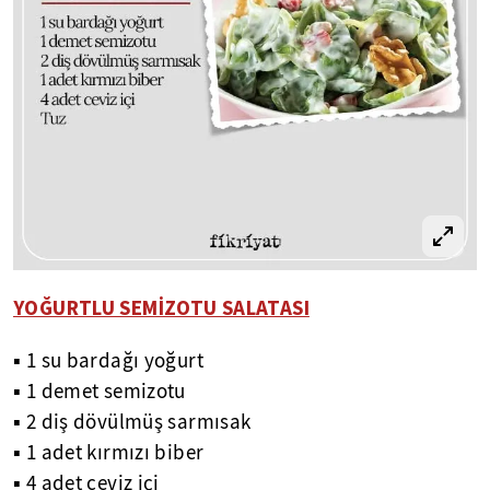
YOĞURTLU SEMİZOTU SALATASI
▪ 1 su bardağı yoğurt
▪ 1 demet semizotu
▪ 2 diş dövülmüş sarmısak
▪ 1 adet kırmızı biber
▪ 4 adet ceviz içi