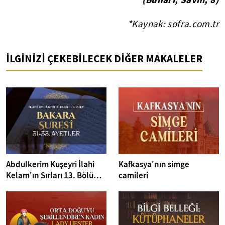
*Kaynak: sofra.com.tr
İLGİNİZİ ÇEKEBİLECEK DİĞER MAKALELER
Abdulkerim Kuşeyri İlahi
Kafkasya'nın simge
Kelam'ın Sırları 13. Bölüm I
camileri
Bakara Suresi 31-33.
Ayetler Tefsiri