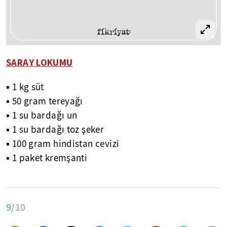
SARAY LOKUMU
▪ 1 kg süt
▪ 50 gram tereyağı
▪ 1 su bardağı un
▪ 1 su bardağı toz şeker
▪ 100 gram hindistan cevizi
▪ 1 paket kremşanti
9
/10