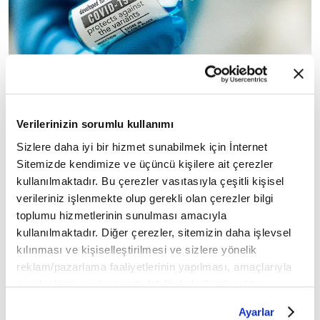
◾ Süper Varyant Omicron varyantı hakkında
Verilerinizin sorumlu kullanımı
uzmanlar bilgi veremiyor; fakat tespit edilen
Sizlere daha iyi bir hizmet sunabilmek için İnternet
bulaşıcılık potansiyelinin yüksek
mutasyonların
Sitemizde kendimize ve üçüncü kişilere ait çerezler
kullanılmaktadır. Bu çerezler vasıtasıyla çeşitli kişisel
olduğu belirtiliyor.
verileriniz işlenmekte olup gerekli olan çerezler bilgi
toplumu hizmetlerinin sunulması amacıyla
◾ Dünya Sağlık Örgütü (DSÖ), Kovid-19'un
kullanılmaktadır. Diğer çerezler, sitemizin daha işlevsel
Omicron varyantının hızlı yayıldığına ve Delta
kılınması ve kişiselleştirilmesi ve sizlere yönelik
dahil olmak üzere Kovid-19'un diğer varyantlarına
reklam/pazarlama faaliyetlerinin yapılması, amaçlarıyla
daha şiddetli hastalığa neden olduğuna
kıyasla
sınırlı olarak açık rızanız dahilinde kullanılacaktır.
ilişkin net kanıt olmadığını açıkladı.
Çerezlere ilişkin tercihlerinizi çerez paneli vasıtasıyla
Ayarlar
belirleyebilirsiniz. Çerezlere ilişkin detaylı bilgi için