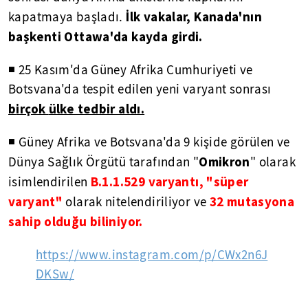
İlk vakalar, Kanada'nın
kapatmaya başladı.
başkenti Ottawa'da kayda girdi.
◾ 25 Kasım'da Güney Afrika Cumhuriyeti ve
Botsvana'da tespit edilen yeni varyant sonrası
b
irçok
ülke tedbir aldı.
◾ Güney Afrika ve Botsvana'da 9 kişide görülen ve
Omikron
Dünya Sağlık Örgütü tarafından "
" olarak
B.1.1.529 varyantı, "süper
isimlendirilen
varyant"
32 mutasyona
olarak nitelendiriliyor ve
sahip olduğu biliniyor.
https://www.instagram.com/p/CWx2n6J
DKSw/