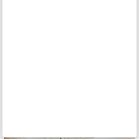
Doymamış yağ asitleri ve eterli yağ, savunma
sisteminde çok yararlıdır. Vitamin ve mineraller,
savunma sisteminin işlemesinde önemli rol oynar.
Çörek otunun tesiri, çok sayıdaki bu maddelerin
karışımından gelmektedir.
.
12
/35