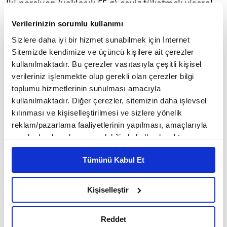
İki porsiyon (yaklaşık 55 g) ceviz tüketmek viseral
yağlanmalı aşırı kilolu yetişkinlerde endotal (iç
Verilerinizin sorumlu kullanımı
zar) tabakası fonksiyonlarını iyileştirir. Diyete
Sizlere daha iyi bir hizmet sunabilmek için İnternet
ceviz ilavesi kilo almaya neden olmaz.
Sitemizde kendimize ve üçüncü kişilere ait çerezler
kullanılmaktadır. Bu çerezler vasıtasıyla çeşitli kişisel
verileriniz işlenmekte olup gerekli olan çerezler bilgi
toplumu hizmetlerinin sunulması amacıyla
4
/35
kullanılmaktadır. Diğer çerezler, sitemizin daha işlevsel
kılınması ve kişiselleştirilmesi ve sizlere yönelik
reklam/pazarlama faaliyetlerinin yapılması, amaçlarıyla
sınırlı olarak açık rızanız dahilinde kullanılacaktır.
Çerezlere ilişkin tercihlerinizi çerez paneli vasıtasıyla
Tümünü Kabul Et
belirleyebilirsiniz. Çerezlere ilişkin detaylı bilgi için
Ayarlar butonuna tıklayabilir,
Çerez Bilgilendirme
Metnimizi ziyaret edebilirsiniz.
Kişiselleştir
6698 sayılı Kişisel Verilerin Korunması Kanunu uyarınca
hazırlanmış olan İnternet Sitesi Aydınlatma Metnimizi
Reddet
okumak ve sitemizi ziyaretiniz kapsamında