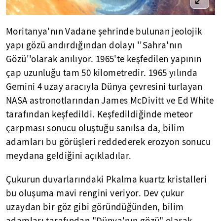
Moritanya'nın Vadane şehrinde bulunan jeolojik
yapı gözü andırdığından dolayı ''Sahra'nın
Gözü''olarak anılıyor. 1965'te keşfedilen yapının
çap uzunluğu tam 50 kilometredir. 1965 yılında
Gemini 4 uzay aracıyla Dünya çevresini turlayan
NASA astronotlarından James McDivitt ve Ed White
tarafından keşfedildi. Keşfedildiğinde meteor
çarpması sonucu oluştuğu sanılsa da, bilim
adamları bu görüşleri reddederek erozyon sonucu
meydana geldiğini açıkladılar.
Çukurun duvarlarındaki Pkalma kuartz kristalleri
bu oluşuma mavi rengini veriyor. Dev çukur
uzaydan bir göz gibi göründüğünden, bilim
adamları tarafından "Dünya'nın gözü" olarak