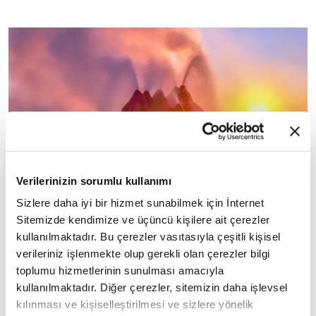
Bu muhteşem ve renkli oluşum, eski bir göl yatağı
Verilerinizin sorumlu kullanımı
olan çölde su arayan işçilerin, hidrotermal bir
Sizlere daha iyi bir hizmet sunabilmek için İnternet
kaynağı yanlışlıkla delmesi sonucunda ortaya
Sitemizde kendimize ve üçüncü kişilere ait çerezler
kullanılmaktadır. Bu çerezler vasıtasıyla çeşitli kişisel
çıktı. Bu rengarenk oluşumun ham maddesi, suda
verileriniz işlenmekte olup gerekli olan çerezler bilgi
çözünmüş minerallerden oluşur. Oluşuma rengini
toplumu hizmetlerinin sunulması amacıyla
veren şey ise termofilik algler olarak adlandırılan,
kullanılmaktadır. Diğer çerezler, sitemizin daha işlevsel
sıcağı seven mikroskobik canlılardır.
kılınması ve kişiselleştirilmesi ve sizlere yönelik