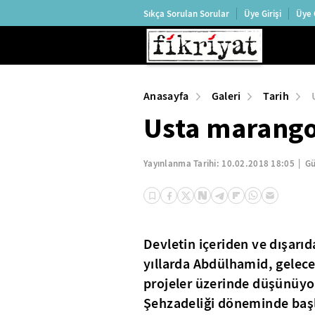
Sıkça Sorulan Sorular
Üye Girişi
Üye 
Anasayfa
Galeri
Tarih
Usta marang
Yayınlanma Tarihi:
10.02.2018 18:05
Gü
Devletin içeriden ve dışarı
yıllarda Abdülhamid, gelece
projeler üzerinde düşünüyord
Şehzadeliği döneminde başl