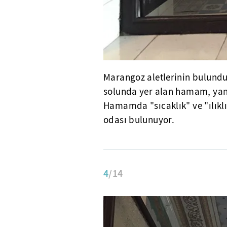
Marangoz aletlerinin bulund
solunda yer alan hamam, yana
Hamamda "sıcaklık" ve "ılıkl
odası bulunuyor.
4
/14