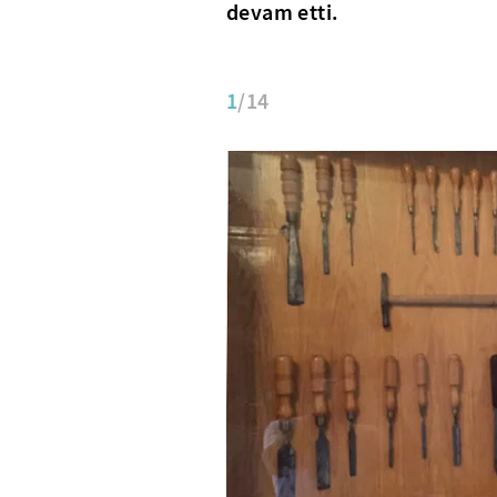
devam etti.
1
/14