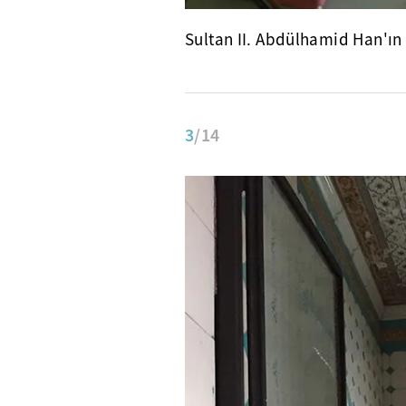
Sultan II. Abdülhamid Han'ın 
3
/14