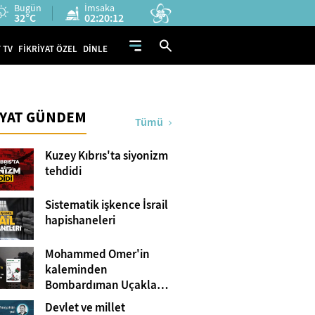
Bugün
İmsaka
32°C
02:20:10
 TV
FİKRİYAT ÖZEL
DİNLE
İYAT GÜNDEM
Tümü
Kuzey Kıbrıs'ta siyonizm
tehdidi
Sistematik işkence İsrail
hapishaneleri
Mohammed Omer'in
kaleminden
Bombardıman Uçakları
ve Tanklar Arasında
Devlet ve millet