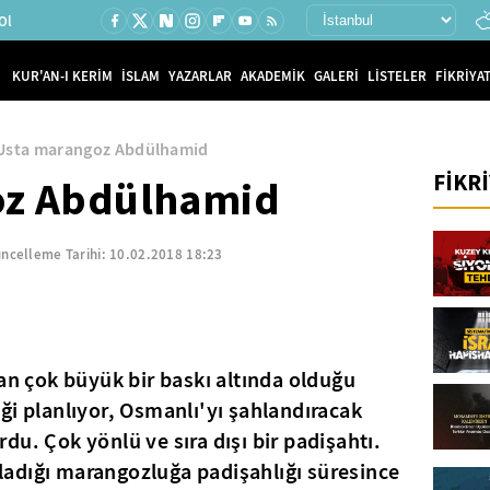
Ol
KUR'AN-I KERİM
İSLAM
YAZARLAR
AKADEMİK
GALERİ
LİSTELER
FİKRİYAT
Usta marangoz Abdülhamid
FİKR
oz Abdülhamid
ncelleme Tarihi:
10.02.2018 18:23
dan çok büyük bir baskı altında olduğu
ği planlıyor, Osmanlı'yı şahlandıracak
u. Çok yönlü ve sıra dışı bir padişahtı.
adığı marangozluğa padişahlığı süresince