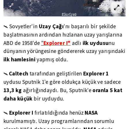
Uzay Çağı
Sovyetler'in
'nı başarılı bir şekilde
🛰
başlatmasının ardından hızlanan uzay yarışlarına
Explorer I"
ilk uydusu
ABD de 1958'de
"
adlı
nu
dünyanın yörüngesine göndererek uzay yarışındaki
ilk hamlesini
yapmış oldu.
Caltech
Explorer 1
tarafından geliştirilen
🛰
uydusu Sputnik 1'e göre oldukça küçük ve sadece
13,3 kg
oranla 5 kat
ağırlığındaydı. Bu, Sputnik'e
daha küçük
bir uyduydu.
Explorer I
NASA
fırlatıldığında henüz
🛰
kurulmamıştı. Uzay programlarından sorumlu