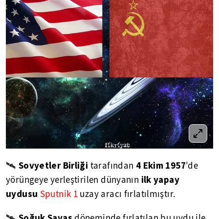
Sovyetler Birliği
4 Ekim 1957
🛰
tarafından
'de
ilk yapay
yörüngeye yerleştirilen dünyanın
uydusu
Sputnik 1
uzay aracı fırlatılmıştır.
Soğuk Savaş
🛰
döneminde fırlatılan bu uydu ile