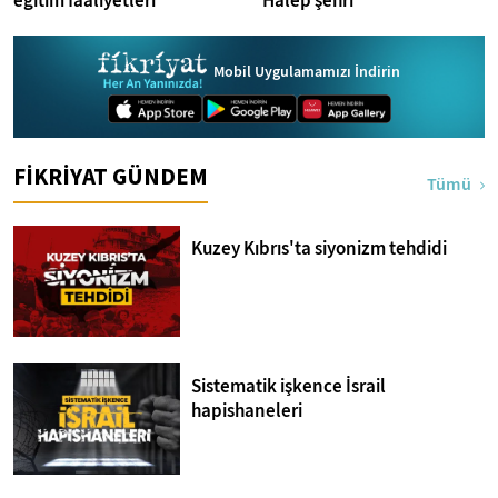
eğitim faaliyetleri
Halep şehri
Mobil Uygulamamızı İndirin
FİKRİYAT GÜNDEM
Tümü
Kuzey Kıbrıs'ta siyonizm tehdidi
Sistematik işkence İsrail
hapishaneleri