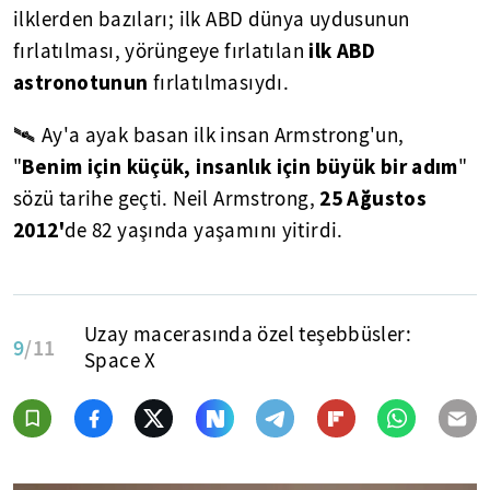
ilklerden bazıları; ilk ABD dünya uydusunun
ilk ABD
fırlatılması, yörüngeye fırlatılan
astronotunun
fırlatılmasıydı.
🛰 Ay'a ayak basan ilk insan Armstrong'un,
Benim için küçük, insanlık için büyük bir adım
"
"
25 Ağustos
sözü tarihe geçti. Neil Armstrong,
2012'
de 82 yaşında yaşamını yitirdi.
Uzay macerasında özel teşebbüsler:
9
/11
Space X