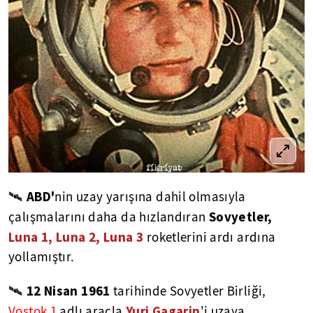
ABD'
🛰
nin uzay yarışına dahil olmasıyla
Sovyetler,
çalışmalarını daha da hızlandıran
Luna 1, Luna 2, Luna 3
roketlerini ardı ardına
yollamıştır.
12 Nisan 1961
🛰
tarihinde Sovyetler Birliği,
Yuri Gagarin
Vostok 1
adlı araçla
'i uzaya