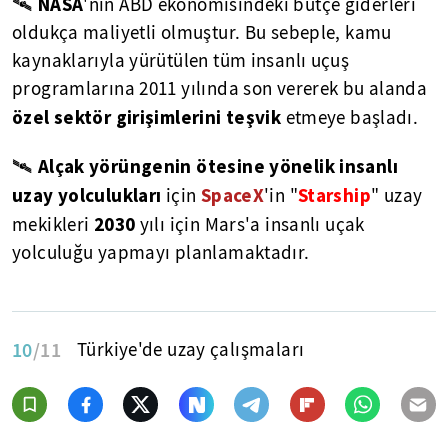
NASA
🛰
'nın ABD ekonomisindeki bütçe giderleri
oldukça maliyetli olmuştur. Bu sebeple, kamu
kaynaklarıyla yürütülen tüm insanlı uçuş
programlarına 2011 yılında son vererek bu alanda
özel sektör girişimlerini teşvik
etmeye başladı.
Alçak yörüngenin ötesine yönelik insanlı
🛰
uzay yolculukları
SpaceX
Starship
için
'in "
" uzay
2030
mekikleri
yılı için Mars'a insanlı uçak
yolculuğu yapmayı planlamaktadır.
10
/11
Türkiye'de uzay çalışmaları