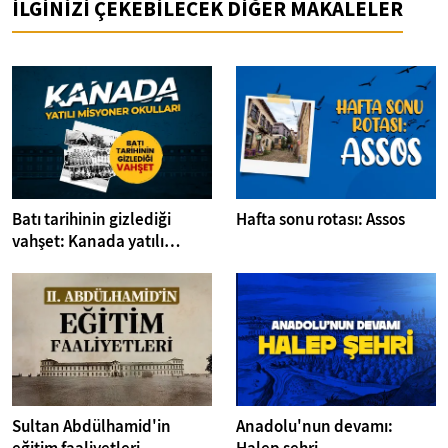
İLGİNİZİ ÇEKEBİLECEK DİĞER MAKALELER
Batı tarihinin gizlediği
Hafta sonu rotası: Assos
vahşet: Kanada yatılı
misyoner okulları
Sultan Abdülhamid'in
Anadolu'nun devamı: