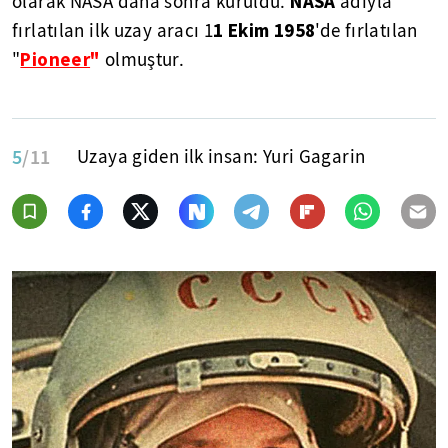
NASA
olarak NASA daha sonra kuruldu.
adıyla
1 Ekim 1958
fırlatılan ilk uzay aracı 1
'de fırlatılan
Pioneer
"
"
olmuştur.
5
/11
Uzaya giden ilk insan: Yuri Gagarin