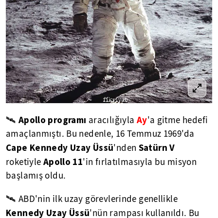
Apollo programı
Ay
🛰
aracılığıyla
'a gitme hedefi
amaçlanmıştı. Bu nedenle, 16 Temmuz 1969'da
Cape Kennedy Uzay Üssü
Satürn V
'nden
Apollo 11
roketiyle
'in fırlatılmasıyla bu misyon
başlamış oldu.
🛰 ABD'nin ilk uzay görevlerinde genellikle
Kennedy Uzay Üssü
'nün rampası kullanıldı. Bu