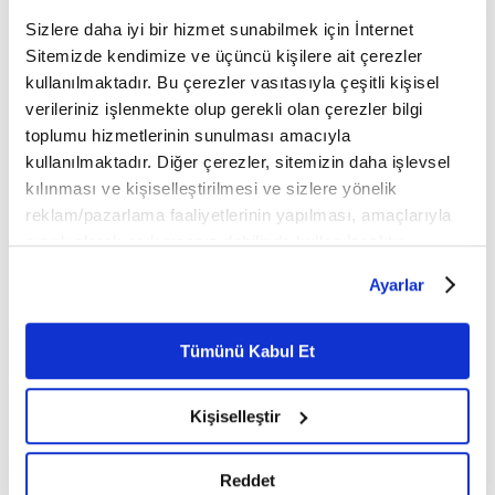
Sizlere daha iyi bir hizmet sunabilmek için İnternet
Sitemizde kendimize ve üçüncü kişilere ait çerezler
kullanılmaktadır. Bu çerezler vasıtasıyla çeşitli kişisel
verileriniz işlenmekte olup gerekli olan çerezler bilgi
toplumu hizmetlerinin sunulması amacıyla
kullanılmaktadır. Diğer çerezler, sitemizin daha işlevsel
kılınması ve kişiselleştirilmesi ve sizlere yönelik
reklam/pazarlama faaliyetlerinin yapılması, amaçlarıyla
sınırlı olarak açık rızanız dahilinde kullanılacaktır.
Çerezlere ilişkin tercihlerinizi çerez paneli vasıtasıyla
Ayarlar
belirleyebilirsiniz. Çerezlere ilişkin detaylı bilgi için
Ayarlar butonuna tıklayabilir,
Çerez Bilgilendirme
Metnimizi ziyaret edebilirsiniz.
Tümünü Kabul Et
6698 sayılı Kişisel Verilerin Korunması Kanunu uyarınca
hazırlanmış olan İnternet Sitesi Aydınlatma Metnimizi
Kişiselleştir
okumak ve sitemizi ziyaretiniz kapsamında
gerçekleştirilen veri işleme faaliyetleri ile ilgili daha
Merkür Projesi
🛰 Aynı yıl içinde NASA,
detaylı bilgi almak için lütfen
tıklayınız.
Reddet
çerçevesinde ürettiği uzay araçlarıyla önce