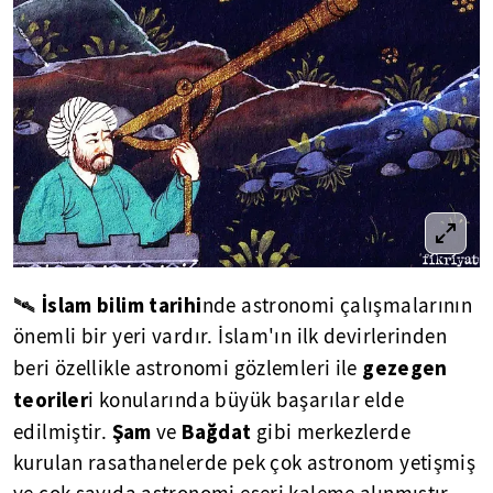
İslam bilim tarihi
🛰
nde astronomi çalışmalarının
önemli bir yeri vardır. İslam'ın ilk devirlerinden
gezegen
beri özellikle astronomi gözlemleri ile
teoriler
i konularında büyük başarılar elde
Şam
Bağdat
edilmiştir.
ve
gibi merkezlerde
kurulan rasathanelerde pek çok astronom yetişmiş