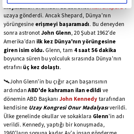
maymun
ları ardından da astronot
Alan Shepard
'ı
uzaya gönderdi. Ancak Shepard, Dünya'nın
erişmeyi başaramadı
yörüngesine
. Bu deneyden
John Glenn
sonra astronot
, 20 Şubat 1962'de
ilk kez Dünya'nın yörüngesine
Amerika'dan
giren isim oldu.
4 saat 56 dakika
Glenn, tam
boyunca süren bu yolculuk sırasında Dünya'nın
üç kez dolaştı
etrafını
.
🛰John Glenn'in bu çığır açan başarısının
ABD'de kahraman ilan edildi
ardından
ve
John Kennedy
dönemin ABD Başkanı
tarafından
Uzay Kongresi Onur Madalyası
kendisine
verildi.
Glenn
Ülke genelinde okullar ve sokaklara
'in adı
verildi. Kennedy, yaptığı bir konuşmada,
1960'ların sonuna kadar Ay'a insan gönderme