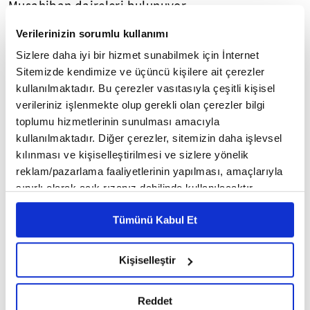
Musahiban daireleri bulunuyor.
Verilerinizin sorumlu kullanımı
◾ Milli Saraylar Müzecilik ve Tanıtım Daire Başkanı
Sizlere daha iyi bir hizmet sunabilmek için İnternet
Güller Karahüseyin
, sarayın Sultan Abdülmecid
Sitemizde kendimize ve üçüncü kişilere ait çerezler
1843 ve 1856
tarafından
yılları arasında
kullanılmaktadır. Bu çerezler vasıtasıyla çeşitli kişisel
yaptırıldığını belirterek, "Sarayın inşasına 13
verileriniz işlenmekte olup gerekli olan çerezler bilgi
Haziran 1843 yılında başlandığına dair çeşitli
toplumu hizmetlerinin sunulması amacıyla
kaynaklarda bilgiler mevcut. Saray tamamen
kullanılmaktadır. Diğer çerezler, sitemizin daha işlevsel
1856'da tamamlanıyor. Buradaki inşaat bölüm
kılınması ve kişiselleştirilmesi ve sizlere yönelik
reklam/pazarlama faaliyetlerinin yapılması, amaçlarıyla
bölüm devam etmiş ve her bölümün girişindeki
sınırlı olarak açık rızanız dahilinde kullanılacaktır.
alınlıklarda Sultan Abdülmecid'in tuğrası ve onun
Çerezlere ilişkin tercihlerinizi çerez paneli vasıtasıyla
altında o bölümün bittiği tarih yer almakta." dedi.
Tümünü Kabul Et
belirleyebilirsiniz. Çerezlere ilişkin detaylı bilgi için
Ayarlar butonuna tıklayabilir,
Çerez Bilgilendirme
Metnimizi ziyaret edebilirsiniz.
Kişiselleştir
6698 sayılı Kişisel Verilerin Korunması Kanunu uyarınca
3
/6
hazırlanmış olan İnternet Sitesi Aydınlatma Metnimizi
Reddet
okumak ve sitemizi ziyaretiniz kapsamında