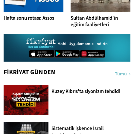
Hafta sonu rotası: Assos
Sultan Abdülhamid'in
eğitim faaliyetleri
Mobil Uygulamamızı İndirin
FİKRİYAT GÜNDEM
Tümü
Kuzey Kıbrıs'ta siyonizm tehdidi
Sistematik işkence İsrail