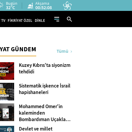
Bugün
Akşama
32°C
00:52:07
 TV
FİKRİYAT ÖZEL
DİNLE
İYAT GÜNDEM
Tümü
Kuzey Kıbrıs'ta siyonizm
tehdidi
Sistematik işkence İsrail
hapishaneleri
Mohammed Omer'in
kaleminden
Bombardıman Uçakları
ve Tanklar Arasında
Devlet ve millet