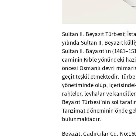
Sultan II. Beyazıt Türbesi; İ
yılında Sultan II. Beyazıt küll
Sultan II. Bayazıt'ın (1481–1
caminin Kıble yönündeki hazi
öncesi Osmanlı devri mimaris
geçit teşkil etmektedir. Türb
yönetiminde olup, içerisinde
rahleler, levhalar ve kandille
Beyazıt Türbesi'nin sol tarafı
Tanzimat döneminin önde gele
bulunmaktadır.
Beyazıt, Çadırcılar Cd. No:16