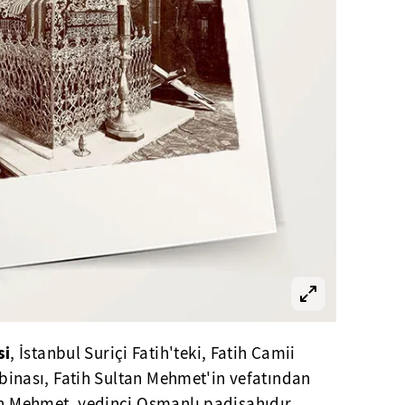
si
, İstanbul Suriçi Fatih'teki, Fatih Camii
e binası, Fatih Sultan Mehmet'in vefatından
an Mehmet, yedinci Osmanlı padişahıdır.