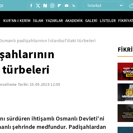
Ol
KUR'AN-I KERİM
İSLAM
YAZARLAR
AKADEMİK
GALERİ
LİSTELER
FİKRİYAT
Osmanlı padişahlarının İstanbul'daki türbeleri
FİKR
şahlarının
 türbeleri
ncelleme Tarihi:
25.09.2019 12:05
ğını sürdüren ihtişamlı Osmanlı Devleti'ni
manlı şehrinde medfundur. Padişahlardan