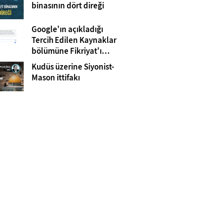
Gazze
binasının dört direği
Google'ın açıkladığı
Tercih Edilen Kaynaklar
bölümüne Fikriyat'ı
eklemeyi unutmayın!
Kudüs üzerine Siyonist-
Mason ittifakı