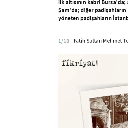
ilk altısının kabri Bursa'da
Şam'da; diğer padişahların k
yöneten padişahların İstan
1
/18
Fatih Sultan Mehmet T