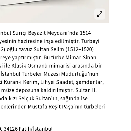
stanbul Suriçi Beyazıt Meydanı'nda 1514
iyesinin haziresine inşa edilmiştir. Türbeyi
512) oğlu Yavuz Sultan Selim (1512–1520)
reye yaptırmıştır. Bu türbe Mimar Sinan
i ile Klasik Osmanlı mimarisi arasında bir
e İstanbul Türbeler Müzesi Müdürlüğü'nün
ki Kuran-ı Kerim, Lihyei Saadet, şamdanlar,
r müze deposuna kaldırılmıştır. Sultan II.
nda kızı Selçuk Sultan'ın, sağında ise
nlerinden Mustafa Reşit Paşa'nın türbeleri
0, 34126 Fatih/İstanbul