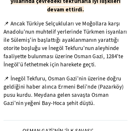
yıllarında çevredeki tekfurlarla iyi ilişkileri
devam ettirdi.
📌 Ancak Türkiye Selçukluları ve Moğollara karşı
Anadolu'nun muhtelif yerlerinde Türkmen isyanları
ile Sülemiş'in başlattığı ayaklanmanın yarattığı
otorite boşluğu ve İnegöl Tekfuru'nun aleyhinde
faaliyette bulunması üzerine Osman Gazi, 1284'te
İnegöl'ü fethetmek için harekete geçti.
📌 İnegöl Tekfuru, Osman Gazi'nin üzerine doğru
geldiğini haber alınca Ermeni Beli'nde (Pazarköy)
pusu kurdu. Meydana gelen savaşta Osman
Gazi'nin yeğeni Bay-Hoca şehit düştü.
OSMAN GAZİ’NİN ‘İLK SAVAŞI’