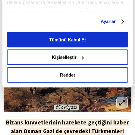
reklam/pazarlama faaliyetlerinin yapılması, amaçlarıyla
sınırlı olarak açık rızanız dahilinde kullanılacaktır.
Çerezlere ilişkin tercihlerinizi çerez paneli vasıtasıyla
Ayarlar
belirleyebilirsiniz. Çerezlere ilişkin detaylı bilgi için
Ayarlar butonuna tıklayabilir,
Çerez Bilgilendirme
Metnimizi ziyaret edebilirsiniz.
Tümünü Kabul Et
6698 sayılı Kişisel Verilerin Korunması Kanunu uyarınca
hazırlanmış olan İnternet Sitesi Aydınlatma Metnimizi
Kişiselleştir
okumak ve sitemizi ziyaretiniz kapsamında
gerçekleştirilen veri işleme faaliyetleri ile ilgili daha
detaylı bilgi almak için lütfen
tıklayınız.
Reddet
Bizans kuvvetlerinin harekete geçtiğini haber
alan Osman Gazi de çevredeki Türkmenleri