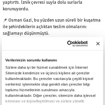
yaptırttı. İznik çevresi suyla dolu surlarla
korunuyordu.
📌 Osman Gazi, bu yüzden uzun süreli bir kuşatma
ile şehirdekilerin açlıktan teslim olmalarını
sağlamayı düşünmüştü.
📌 Draz (Uzun) Ali isimli bir komutanı ile bir miktar
askeri kuleye bırakarak, İznik'e giriş çıkışı
engelledi. İznikliler, bu durum üzerine İstanbul'dan
Verilerinizin sorumlu kullanımı
yardım istediler.
Sizlere daha iyi bir hizmet sunabilmek için İnternet
Sitemizde kendimize ve üçüncü kişilere ait çerezler
OSMAN GAZİ ORHAN GAZİ'YE NE ÖĞÜT VERDİ?
🔍
kullanılmaktadır. Bu çerezler vasıtasıyla çeşitli kişisel
verileriniz işlenmekte olup gerekli olan çerezler bilgi
toplumu hizmetlerinin sunulması amacıyla
kullanılmaktadır. Diğer çerezler, sitemizin daha işlevsel
BİZANS OSMAN GAZİ’YE KARŞI HAREKETE
7
/18
kılınması ve kişiselleştirilmesi ve sizlere yönelik
GEÇTİ