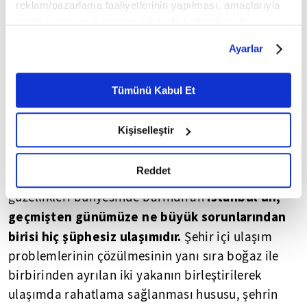
reklam/pazarlama faaliyetlerinin yapılması, amaçlarıyla
sınırlı olarak açık rızanız dahilinde kullanılacaktır.
Çerezlere ilişkin tercihlerinizi çerez paneli vasıtasıyla
Ayarlar
belirleyebilirsiniz. Çerezlere ilişkin detaylı bilgi için
Ayarlar butonuna tıklayabilir,
Çerez Bilgilendirme
Metnimizi ziyaret edebilirsiniz.
Tümünü Kabul Et
6698 sayılı Kişisel Verilerin Korunması Kanunu uyarınca
hazırlanmış olan İnternet Sitesi Aydınlatma Metnimizi
Kişiselleştir
okumak ve sitemizi ziyaretiniz kapsamında
gerçekleştirilen veri işleme faaliyetleri ile ilgili daha
detaylı bilgi almak için lütfen
tıklayınız.
Reddet
Rumeli ve Anadolu Yakası ile birbirinden farklı
İstanbul'un,
güzellikleri bünyesinde barındıran
geçmişten günümüze ne büyük sorunlarından
birisi hiç şüphesiz ulaşımıdır.
Şehir içi ulaşım
problemlerinin çözülmesinin yanı sıra boğaz ile
birbirinden ayrılan iki yakanın birleştirilerek
ulaşımda rahatlama sağlanması hususu, şehrin