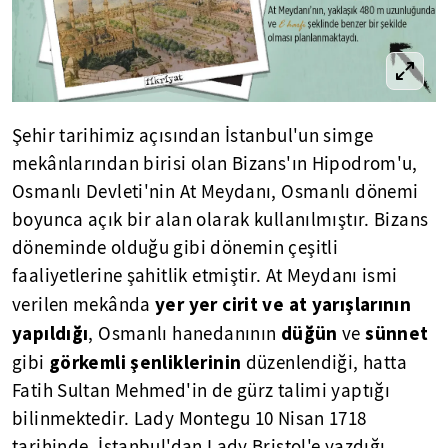
Şehir tarihimiz açısından İstanbul'un simge
mekânlarından birisi olan Bizans'ın Hipodrom'u,
Osmanlı Devleti'nin At Meydanı, Osmanlı dönemi
boyunca açık bir alan olarak kullanılmıştır. Bizans
döneminde olduğu gibi dönemin çeşitli
faaliyetlerine şahitlik etmiştir. At Meydanı ismi
yer yer cirit ve at yarışlarının
verilen mekânda
yapıldığı
düğün
sünnet
, Osmanlı hanedanının
ve
görkemli şenliklerinin
gibi
düzenlendiği, hatta
Fatih Sultan Mehmed'in de gürz talimi yaptığı
bilinmektedir. Lady Montegu 10 Nisan 1718
tarihinde, İstanbul'dan Lady Bristol'e yazdığı