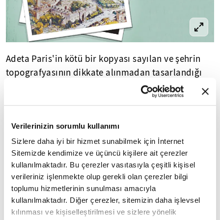
Adeta Paris'in kötü bir kopyası sayılan ve şehrin
topografyasının dikkate alınmadan tasarlandığı
bu proje Osmanlı idaresi tarafından beğenilmemiş
ve uygulanmamıştır. Sultan Abdülhamid, sadece
yaptıklarıyla değil yaptırmadığı bu proje ile de
Verilerinizin sorumlu kullanımı
övgüyü hak etmektedir.
Sizlere daha iyi bir hizmet sunabilmek için İnternet
Sitemizde kendimize ve üçüncü kişilere ait çerezler
kullanılmaktadır. Bu çerezler vasıtasıyla çeşitli kişisel
9
/28
CİSR-İ ENBUBİ (TÜP GEÇİT) PROJELERİ
verileriniz işlenmekte olup gerekli olan çerezler bilgi
toplumu hizmetlerinin sunulması amacıyla
kullanılmaktadır. Diğer çerezler, sitemizin daha işlevsel
kılınması ve kişiselleştirilmesi ve sizlere yönelik