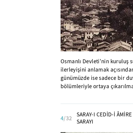
Osmanlı Devleti'nin kuruluş s
ilerleyişini anlamak açısında
günümüzde ise sadece bir du
bölümleriyle ortaya çıkarılma
SARAY-I CEDİD-İ ÂMİRE
4
/32
SARAYI