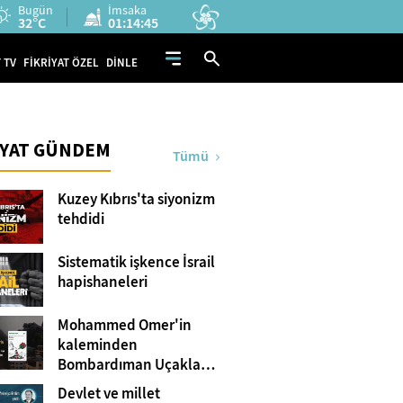
Bugün
İmsaka
32°C
01:14:43
 TV
FİKRİYAT ÖZEL
DİNLE
İYAT GÜNDEM
Tümü
Kuzey Kıbrıs'ta siyonizm
tehdidi
Sistematik işkence İsrail
hapishaneleri
Mohammed Omer'in
kaleminden
Bombardıman Uçakları
ve Tanklar Arasında
Devlet ve millet