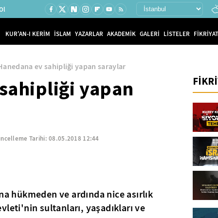
Ol
KUR'AN-I KERİM
İSLAM
YAZARLAR
AKADEMİK
GALERİ
LİSTELER
FİKRİYAT
Hanedana ev sahipliği yapan saraylar
FİKR
sahipliği yapan
ncelleme Tarihi:
08.05.2018 12:44
ana hükmeden ve ardında nice asırlık
leti'nin sultanları, yaşadıkları ve