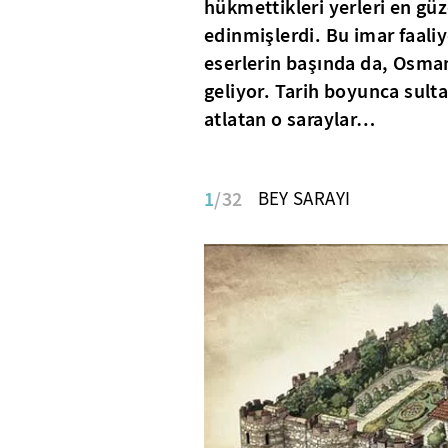
hükmettikleri yerleri en güz
edinmişlerdi. Bu imar faaliy
eserlerin başında da, Osman
geliyor. Tarih boyunca sultan
atlatan o saraylar…
1
/32
BEY SARAYI