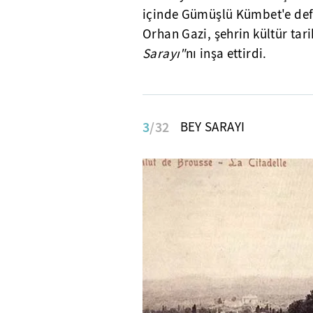
içinde Gümüşlü Kümbet'e defn
Orhan Gazi, şehrin kültür ta
Sarayı"
nı inşa ettirdi.
3
/32
BEY SARAYI