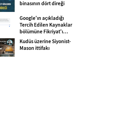
Gazze
binasının dört direği
Google'ın açıkladığı
Tercih Edilen Kaynaklar
bölümüne Fikriyat'ı
eklemeyi unutmayın!
Kudüs üzerine Siyonist-
Mason ittifakı