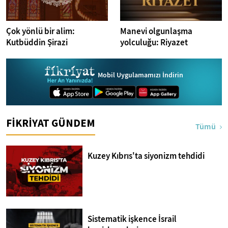
Çok yönlü bir alim:
Manevi olgunlaşma
Kutbüddin Şirazi
yolculuğu: Riyazet
Mobil Uygulamamızı İndirin
FİKRİYAT GÜNDEM
Tümü
Kuzey Kıbrıs'ta siyonizm tehdidi
Sistematik işkence İsrail