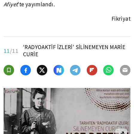
Afiyet
'te yayımlandı.
Fikriyat
‘RADYOAKTİF İZLERİ’ SİLİNEMEYEN MARİE
11
/11
CURİE