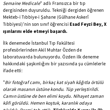
Semaine Medicale
" adlı Fransızca bir tıp
dergisinden duyuruldu. Tekniği dergiden öğrenen
Mekteb-i Tıbbiye-i Şahane (Gülhane Askerî
Esad Feyzi Bey, X
Tıbbiyesi)'nin son sınıf öğrencisi
ışınlarını elde etmeyi başardı.
İlk denemede İstanbul Tıp Fakültesi
profesörlerinden Akil Muhtar Özden de
laboratuvarda bulunuyordu. Özden ilk deneme
hakkındaki şaşkınlığını bir yazısında şu cümlelerle
ifade etti:
"
Bir fotoğraf camı, birkaç kat siyah kâğıtla örtülü
olarak masanın üstüne kondu. Tüp yerleştirildi.
Camın üstüne de ben elimi koydu. Nihayet zaman
kâfi görüldü. Hemen koştuk, karanlık odaya
Türkiye'de X ışını ile ilk