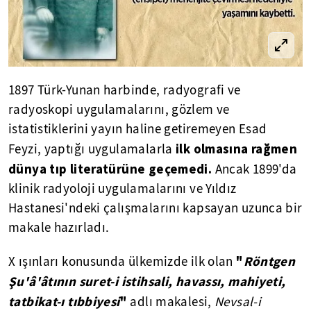
1897 Türk-Yunan harbinde, radyografi ve
radyoskopi uygulamalarını, gözlem ve
istatistiklerini yayın haline getiremeyen Esad
ilk olmasına rağmen
Feyzi, yaptığı uygulamalarla
dünya tıp literatürüne geçemedi.
Ancak 1899'da
klinik radyoloji uygulamalarını ve Yıldız
Hastanesi'ndeki çalışmalarını kapsayan uzunca bir
makale hazırladı.
"
Röntgen
X ışınları konusunda ülkemizde ilk olan
Şu'â'âtının suret-i istihsali, havassı, mahiyeti,
tatbikat-ı tıbbiyesi
"
adlı makalesi,
Nevsal-i