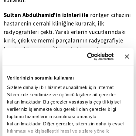
kullandı.
Sultan Abdülhamid'in izinleri ile
röntgen cihazını
hastanenin cerrahi kliniğine kurarak, ilk
radyografileri çekti. Yaralı erlerin vücutlarındaki
kırık, çıkık ve mermi parçalarının radyografiyle
tespit edilmesini sağlayan hekim grubu içinde yer
Esad Feyzi, Osmanlı topraklarında X ışınını
alan
tıbbi ortamda kullanan ilk kişi oldu.
Verilerinizin sorumlu kullanımı
Esad Feyzi ve Rıfat Osman, ilk röntgeni Boyabatlı
Sizlere daha iyi bir hizmet sunabilmek için İnternet
Mehmet adında bir erin sağ bileğindeki şarapnel
Sitemizde kendimize ve üçüncü kişilere ait çerezler
parçasını tespit etmek amacıyla uyguladı. Bu
kullanılmaktadır. Bu çerezler vasıtasıyla çeşitli kişisel
olayın Rıfat Osman tarafından çekilen fotoğrafı,
verileriniz işlenmekte olup gerekli olan çerezler bilgi
Dr. Besim Ömer'in 1897 yılında yayımlanan
toplumu hizmetlerinin sunulması amacıyla
"Nevsali Afiyet" eserinin 226'ıncı sayfasına
kullanılmaktadır. Diğer çerezler, sitemizin daha işlevsel
kılınması ve kişiselleştirilmesi ve sizlere yönelik
Servet-i Fünun'da bu
konuldu. Bu gelişmeler,