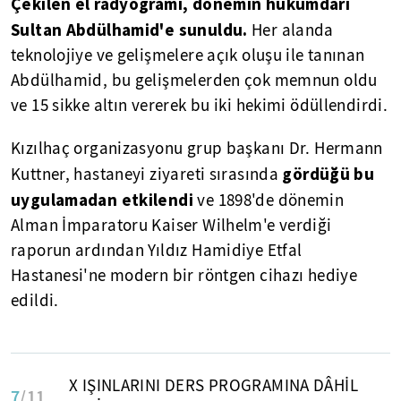
Çekilen el radyogramı, dönemin hükümdarı
Sultan Abdülhamid'e sunuldu.
Her alanda
teknolojiye ve gelişmelere açık oluşu ile tanınan
Abdülhamid, bu gelişmelerden çok memnun oldu
ve 15 sikke altın vererek bu iki hekimi ödüllendirdi.
Kızılhaç organizasyonu grup başkanı Dr. Hermann
gördüğü bu
Kuttner, hastaneyi ziyareti sırasında
uygulamadan etkilendi
ve 1898'de dönemin
Alman İmparatoru Kaiser Wilhelm'e verdiği
raporun ardından Yıldız Hamidiye Etfal
Hastanesi'ne modern bir röntgen cihazı hediye
edildi.
X IŞINLARINI DERS PROGRAMINA DÂHİL
7
/11