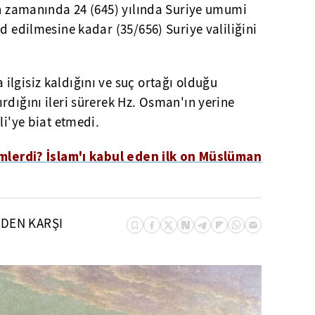
an zamanında 24 (645) yılında Suriye umumi
d edilmesine kadar (35/656) Suriye valiliğini
lgisiz kaldığını ve suç ortağı olduğu
rdığını ileri sürerek Hz. Osman'ın yerine
li'ye biat etmedi.
mlerdi? İslam'ı kabul eden ilk on Müslüman
EDEN KARŞI