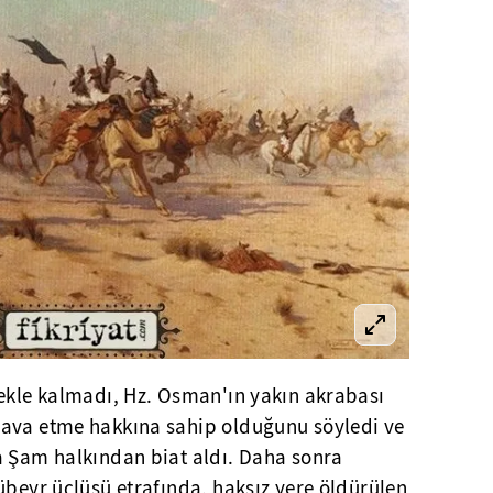
mekle kalmadı, Hz. Osman'ın yakın akrabası
dava etme hakkına sahip olduğunu söyledi ve
a Şam halkından biat aldı. Daha sonra
übeyr üçlüsü etrafında, haksız yere öldürülen