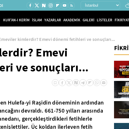
Ol
KUR'AN-I KERİM
İSLAM
YAZARLAR
AKADEMİK
GALERİ
LİSTELER
FİKRİYAT
Emeviler kimlerdir? Emevi dönemi fetihleri ve sonuçları...
FİKR
lerdir? Emevi
ri ve sonuçları...
linen Hulefa-yi Raşidin döneminin ardından
ncağını devraldı. 661-750 yılları arasında
edanı, gerçekleştirdikleri fetihlerle
genişlettiler. Üç koldan ilerleyen fetih