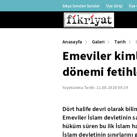
Sıkça Sorulan Sorular
Üye Girişi
Üye 
Anasayfa
Galeri
Tarih
Emeviler kim
dönemi fetihle
Yayınlanma Tarihi:
11.08.2020 09:29
Dört halife devri olarak bi
Emeviler İslam devletinin sa
hüküm süren bu ilk İslam han
İslam devletinin sınırlarını 