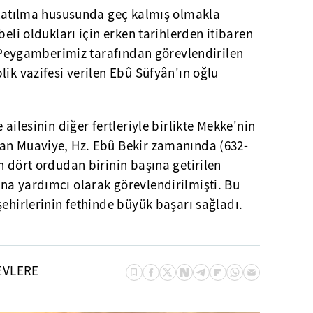
a katılma hususunda geç kalmış olmakla
beli oldukları için erken tarihlerden itibaren
r. Peygamberimiz tarafından görevlendirilen
lik vazifesi verilen Ebû Süfyân'ın oğlu
 ailesinin diğer fertleriyle birlikte Mekke'nin
an Muaviye, Hz. Ebû Bekir zamanında (632-
n dört ordudan birinin başına getirilen
na yardımcı olarak görevlendirilmişti. Bu
şehirlerinin fethinde büyük başarı sağladı.
EVLERE