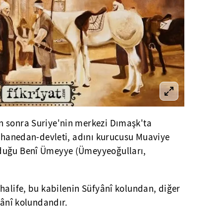
n sonra Suriye'nin merkezi Dımaşk'ta
k hanedan-devleti, adını kurucusu Muaviye
duğu Benî Ümeyye (Ümeyyeoğulları,
halife, bu kabilenin Süfyânî kolundan, diğer
vânî kolundandır.