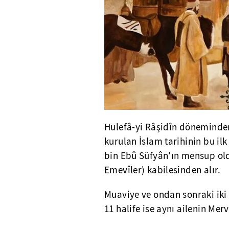
Hulefâ-yi Râşidîn döneminde
kurulan İslam tarihinin bu il
bin Ebû Süfyân'ın mensup ol
Emevîler) kabilesinden alır.
Muaviye ve ondan sonraki iki 
11 halife ise aynı ailenin Mer