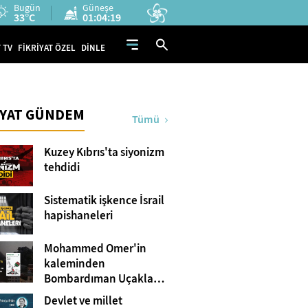
Bugün
Güneşe
33°C
01:04:17
 TV
FİKRİYAT ÖZEL
DİNLE
İYAT GÜNDEM
Tümü
Kuzey Kıbrıs'ta siyonizm
tehdidi
Sistematik işkence İsrail
hapishaneleri
Mohammed Omer'in
kaleminden
Bombardıman Uçakları
ve Tanklar Arasında
Devlet ve millet