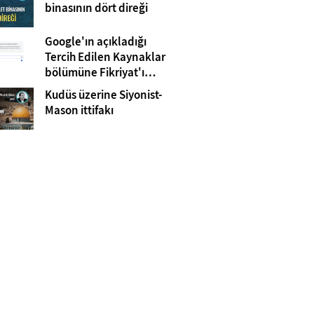
Gazze
binasının dört direği
Google'ın açıkladığı
Tercih Edilen Kaynaklar
bölümüne Fikriyat'ı
eklemeyi unutmayın!
Kudüs üzerine Siyonist-
Mason ittifakı