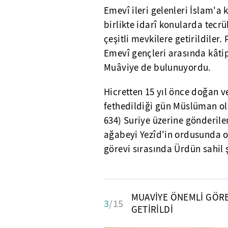
Emevî ileri gelenleri İslam'
birlikte idarî konularda tecrü
çeşitli mevkilere getirildile
Emevî gençleri arasında kâtip
Muâviye de bulunuyordu.
Hicretten 15 yıl önce doğan ve
fethedildiği gün Müslüman ol
634) Suriye üzerine gönderile
ağabeyi Yezîd'in ordusunda o
görevi sırasında Ürdün sahil 
MUAVİYE ÖNEMLİ GÖR
3
/15
GETİRİLDİ