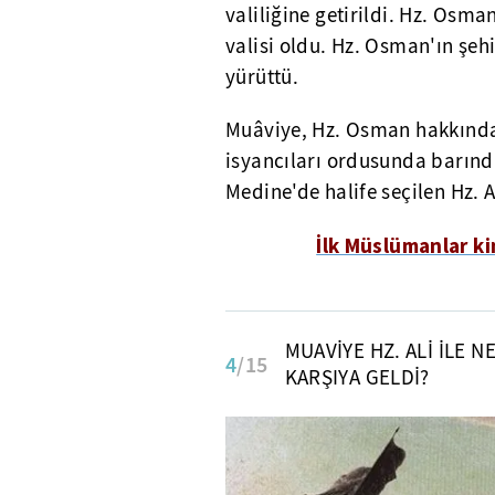
valiliğine getirildi. Hz. Osm
valisi oldu. Hz. Osman'ın şehi
yürüttü.
Muâviye, Hz. Osman hakkında i
isyancıları ordusunda barındı
Medine'de halife seçilen Hz. A
İlk Müslümanlar ki
MUAVİYE HZ. ALİ İLE N
4
/15
KARŞIYA GELDİ?