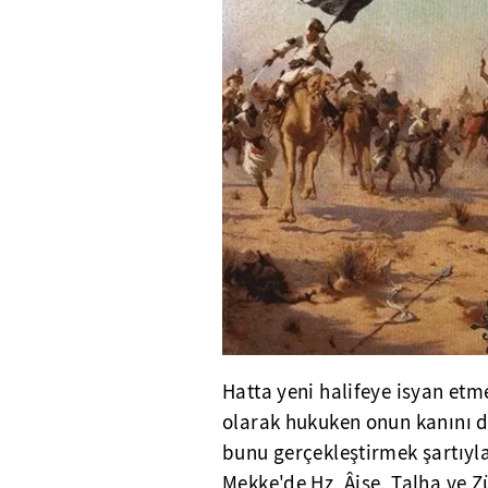
Hatta yeni halifeye isyan et
olarak hukuken onun kanını 
bunu gerçekleştirmek şartıyl
Mekke'de Hz. Âişe, Talha ve Z