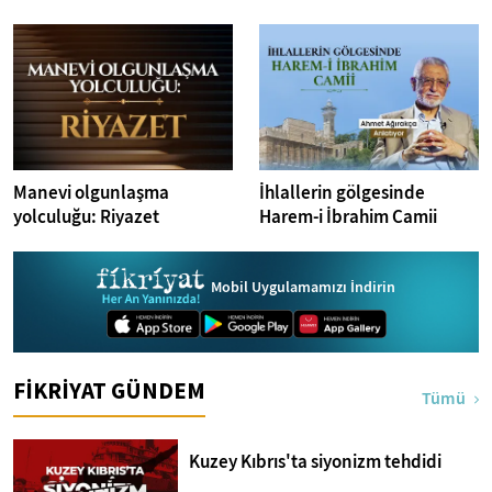
Manevi olgunlaşma
İhlallerin gölgesinde
yolculuğu: Riyazet
Harem-i İbrahim Camii
Mobil Uygulamamızı İndirin
FİKRİYAT GÜNDEM
Tümü
Kuzey Kıbrıs'ta siyonizm tehdidi