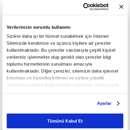
Verilerinizin sorumlu kullanımı
Sizlere daha iyi bir hizmet sunabilmek için İnternet
Sitemizde kendimize ve üçüncü kişilere ait çerezler
kullanılmaktadır. Bu çerezler vasıtasıyla çeşitli kişisel
verileriniz işlenmekte olup gerekli olan çerezler bilgi
toplumu hizmetlerinin sunulması amacıyla
kullanılmaktadır. Diğer çerezler, sitemizin daha işlevsel
kılınması ve kişiselleştirilmesi ve sizlere yönelik
IMDb: 7.9 - 2 saat
reklam/pazarlama faaliyetlerinin yapılması, amaçlarıyla
sınırlı olarak açık rızanız dahilinde kullanılacaktır.
"Bilinen en eski korku romanlarından biri olan bu
Çerezlere ilişkin tercihlerinizi çerez paneli vasıtasıyla
romanda Dr. Frankenstein bilimin ona
Ayarlar
belirleyebilirsiniz. Çerezlere ilişkin detaylı bilgi için
sunduklarıyla lider rolüne bürünerek ölümsüzlüğü
Ayarlar butonuna tıklayabilir,
Çerez Bilgilendirme
elde etmenin kör arzusuyla çalışmalar
Metnimizi ziyaret edebilirsiniz.
Tümünü Kabul Et
6698 sayılı Kişisel Verilerin Korunması Kanunu uyarınca
yapmaktadır. Mükemmelliğe doğru ulaşmaya