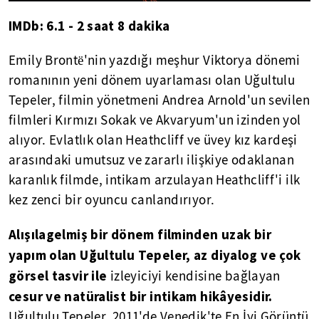
IMDb: 6.1 - 2 saat 8 dakika
Emily Brontë'nin yazdığı meşhur Viktorya dönemi
romanının yeni dönem uyarlaması olan Uğultulu
Tepeler, filmin yönetmeni Andrea Arnold'un sevilen
filmleri Kırmızı Sokak ve Akvaryum'un izinden yol
alıyor. Evlatlık olan Heathcliff ve üvey kız kardeşi
arasındaki umutsuz ve zararlı ilişkiye odaklanan
karanlık filmde, intikam arzulayan Heathcliff'i ilk
kez zenci bir oyuncu canlandırıyor.
Alışılagelmiş bir dönem filminden uzak bir
yapım olan Uğultulu Tepeler, az diyalog ve çok
görsel tasvir ile
izleyiciyi kendisine bağlayan
cesur ve natüralist bir intikam hikâyesidir.
Uğultulu Tepeler, 2011'de Venedik'te En İyi Görüntü