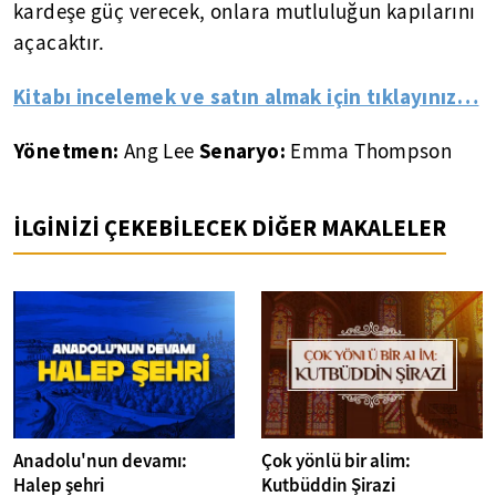
kardeşe güç verecek, onlara mutluluğun kapılarını
açacaktır.
Kitabı incelemek ve satın almak için tıklayınız…
Yönetmen:
Senaryo:
Ang Lee
Emma Thompson
İLGİNİZİ ÇEKEBİLECEK DİĞER MAKALELER
Anadolu'nun devamı:
Çok yönlü bir alim:
Halep şehri
Kutbüddin Şirazi