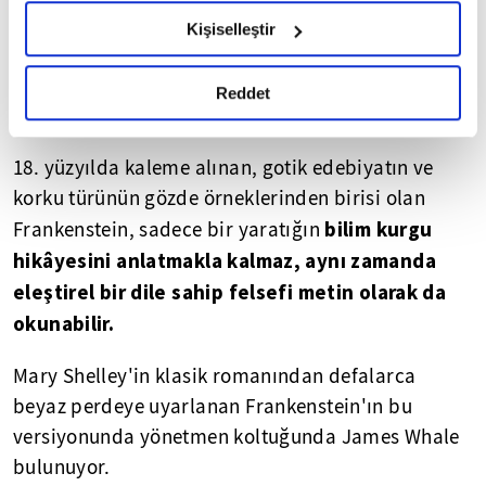
hazırlanmış olan İnternet Sitesi Aydınlatma Metnimizi
çabalarken aslında nasıl trajik bir yolda
Kişiselleştir
okumak ve sitemizi ziyaretiniz kapsamında
ilerlediğini fark etmeyen sıra dışı bir zekâya sahip
gerçekleştirilen veri işleme faaliyetleri ile ilgili daha
doktorun, çevresine ve kendisine yarattığına
detaylı bilgi almak için lütfen
tıklayınız.
Reddet
verdiği zararı görebilecek midir?
18. yüzyılda kaleme alınan, gotik edebiyatın ve
korku türünün gözde örneklerinden birisi olan
bilim kurgu
Frankenstein, sadece bir yaratığın
hikâyesini anlatmakla kalmaz, aynı zamanda
eleştirel bir dile sahip felsefi metin olarak da
okunabilir.
Mary Shelley'in klasik romanından defalarca
beyaz perdeye uyarlanan Frankenstein'ın bu
versiyonunda yönetmen koltuğunda James Whale
bulunuyor.