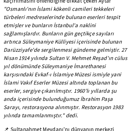
kaçırılmasını önlendiğine dikkat çeken Aytar
"Osmanlı'nın İslami kökenli camileri tekkeleri
türbeleri medreselerinde bulunan eserleri tespit
etmişler ve bunların İstanbul'a naklini
sağlamışlardır.
Bunların gün geçtikçe sayıları
artınca Süleymaniye Külliyesi içerisinde bulunan
Darüzziyafe'de sergilenmesi gündeme gelmiştir. 27
Nisan 1914 yılında Sultan V. Mehmet Reşad'ın cülus
yıl dönümünde Süleymaniye İmarethanesi
karşısındaki Evkaf-ı İslamiye Müzesi ismiyle yani
İslami Vakıf Eserler Müzesi altında toplanan bu
eserler, sergiye çıkarılmıştır.
1960'lı yıllarda şu
anda içerisinde bulunduğumuz İbrahim Paşa
Sarayı, restorasyona alınmıştır. Restorasyon 1983
yılında tamamlanmıştır." dedi.
📌 Sultanahmet Meydanı'nı dünyanın merkezi