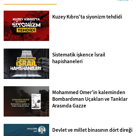
Kuzey Kıbrıs'ta siyonizm tehdidi
Sistematik işkence İsrail
hapishaneleri
Mohammed Omer'in kaleminden
Bombardıman Uçakları ve Tanklar
Arasında Gazze
Devlet ve millet binasının dört direği