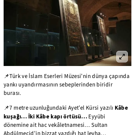
📌Türk ve İslam Eserleri Müzesi'nin dünya çapında
yankı uyandırmasının sebeplerinden biridir
burası.
Kâbe
📌7 metre uzunluğundaki Ayet'el Kürsi yazılı
kuşağı… İki Kâbe kapı örtüsü…
Eyyübi
dönemine ait hac vekâletnamesi… Sultan
Abdülmecid'in bizzat yazdığı hat levha…