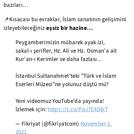
bazıları…
📌Kısacası bu evraklar, İslam sanatının gelişimini
eşsiz bir hazine…
izleyebileceğiniz
Peygamberimizin mübarek ayak izi,
sakal-ı şerifler, Hz. Ali ve Hz. Osman'a ait
Kur'an-ı Kerimler ve daha fazlası…
İstanbul Sultanahmet'teki "Türk ve İslam
Eserleri Müzesi"ne yolunuz düştü mü?
Yeni videomuz YouTube'da yayında!
İzlemek için:
https://t.co/PqJ7E4D6jT
— Fikriyat (@fikriyatcom)
November 1,
2021