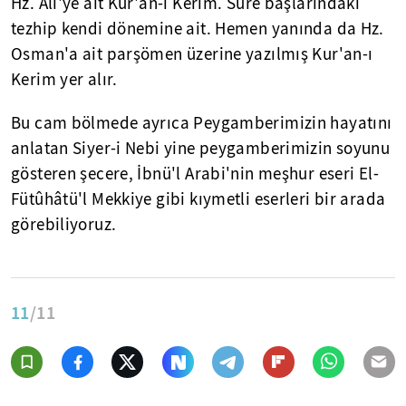
Hz. Ali'ye ait Kur'an-ı Kerim. Sure başlarındaki
tezhip kendi dönemine ait. Hemen yanında da Hz.
Osman'a ait parşömen üzerine yazılmış Kur'an-ı
Kerim yer alır.
Bu cam bölmede ayrıca Peygamberimizin hayatını
anlatan Siyer-i Nebi yine peygamberimizin soyunu
gösteren şecere, İbnü'l Arabi'nin meşhur eseri El-
Fütûhâtü'l Mekkiye gibi kıymetli eserleri bir arada
görebiliyoruz.
11
/11