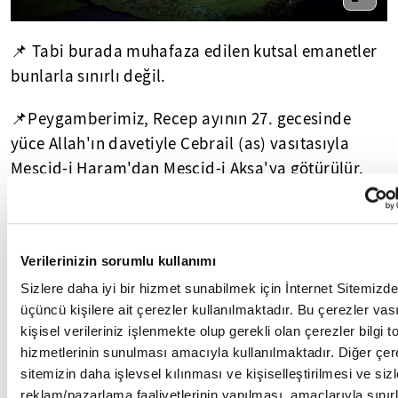
📌 Tabi burada muhafaza edilen kutsal emanetler
bunlarla sınırlı değil.
📌Peygamberimiz, Recep ayının 27. gecesinde
yüce Allah'ın davetiyle Cebrail (as) vasıtasıyla
Mescid-i Haram'dan Mescid-i Aksa'ya götürülür.
Oradan da ilahi huzura yükselir.
Miraç
📌
olarak bilinen bu hadisede, bastığı
kayaya mübarek ayak izinin nakşolduğu inanılır.
Verilerinizin sorumlu kullanımı
Sizlere daha iyi bir hizmet sunabilmek için İnternet Sitemizd
📌Görmüş olduğunuz kadem-i şerif de bu ilahi
üçüncü kişilere ait çerezler kullanılmaktadır. Bu çerezler vası
ukaddes izidir.
olayın m
kişisel verileriniz işlenmekte olup gerekli olan çerezler bilgi 
hizmetlerinin sunulması amacıyla kullanılmaktadır. Diğer çer
sitemizin daha işlevsel kılınması ve kişiselleştirilmesi ve siz
reklam/pazarlama faaliyetlerinin yapılması, amaçlarıyla sınırl