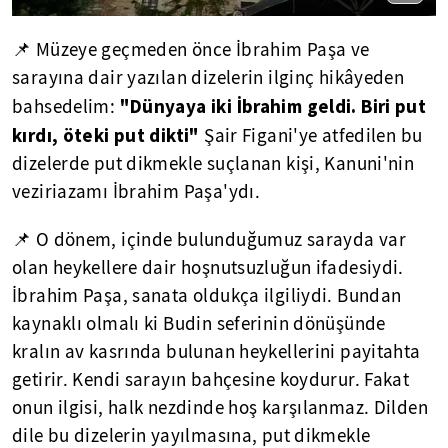
📌 Müzeye geçmeden önce İbrahim Paşa ve
sarayına dair yazılan dizelerin ilginç hikâyeden
"Dünyaya iki İbrahim geldi. Biri put
bahsedelim:
kırdı, öteki put dikti"
Şair Figani'ye atfedilen bu
dizelerde put dikmekle suçlanan kişi, Kanuni'nin
veziriazamı İbrahim Paşa'ydı.
📌 O dönem, içinde bulunduğumuz sarayda var
olan heykellere dair hoşnutsuzluğun ifadesiydi.
İbrahim Paşa, sanata oldukça ilgiliydi. Bundan
kaynaklı olmalı ki Budin seferinin dönüşünde
kralın av kasrında bulunan heykellerini payitahta
getirir. Kendi sarayın bahçesine koydurur. Fakat
onun ilgisi, halk nezdinde hoş karşılanmaz. Dilden
dile bu dizelerin yayılmasına, put dikmekle