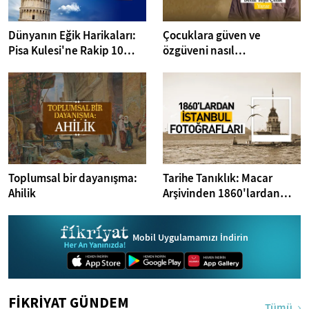
Dünyanın Eğik Harikaları:
Çocuklara güven ve
Pisa Kulesi'ne Rakip 10
özgüveni nasıl
Yapı
anlatabiliriz? I Kitap
Dedektifi
Toplumsal bir dayanışma:
Tarihe Tanıklık: Macar
Ahilik
Arşivinden 1860'lardan
İstanbul Fotoğrafları
Mobil Uygulamamızı İndirin
FİKRİYAT GÜNDEM
Tümü