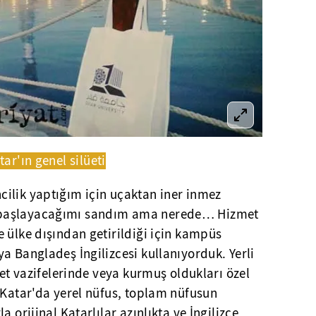
tar'ın genel silü
eti
ilik yaptığım için uçaktan iner inmez
 başlayacağımı sandım ama nerede… Hizmet
 ülke dışından getirildiği için kampüs
a Bangladeş İngilizcesi kullanıyorduk. Yerli
let vazifelerinde veya kurmuş oldukları özel
 Katar'da yerel nüfus, toplam nüfusun
 orijinal Katarlılar azınlıkta ve İngilizce