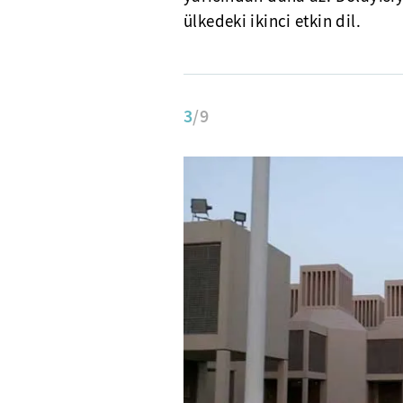
ülkedeki ikinci etkin dil.
3
/9