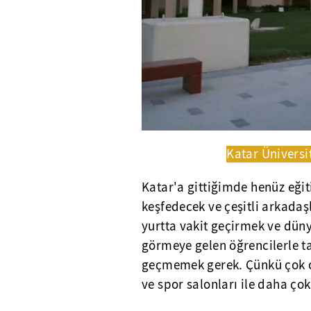
Katar Üniversi
Katar'a gittiğimde henüz eği
keşfedecek ve çeşitli arkadaşl
yurtta vakit geçirmek ve dün
görmeye gelen öğrencilerle t
geçmemek gerek. Çünkü çok o
ve spor salonları ile daha ço