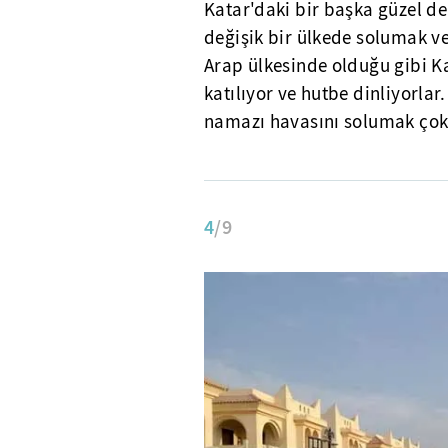
Katar'daki bir başka güzel d
değişik bir ülkede solumak v
Arap ülkesinde olduğu gibi 
katılıyor ve hutbe dinliyorl
namazı havasını solumak çok f
4
/9