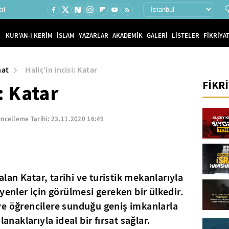
Ol
KUR'AN-I KERİM
İSLAM
YAZARLAR
AKADEMİK
GALERİ
LİSTELER
FİKRİYAT
nat
Haliç’in incisi: Katar
FİKR
i: Katar
ncelleme Tarihi:
23.11.2020 16:49
 alan Katar, tarihi ve turistik mekanlarıyla
yenler için görülmesi gereken bir ülkedir.
ve öğrencilere sunduğu geniş imkanlarla
lanaklarıyla ideal bir fırsat sağlar.