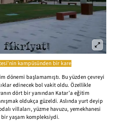
tesi'nin kampüsünden bir kare
tim dönemi başlamamıştı. Bu yüzden çevreyi
ıklar edinecek bol vakit oldu. Özellikle
yanın dört bir yanından Katar'a eğitim
anışmak oldukça güzeldi. Aslında yurt deyip
dalı villaları, yüzme havuzu, yemekhanesi
k bir yaşam kompleksiydi.