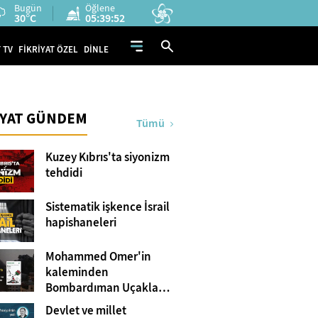
Bugün
Öğlene
30°C
05:39:50
 TV
FİKRİYAT ÖZEL
DİNLE
İYAT GÜNDEM
Tümü
Kuzey Kıbrıs'ta siyonizm
tehdidi
Sistematik işkence İsrail
hapishaneleri
Mohammed Omer'in
kaleminden
Bombardıman Uçakları
ve Tanklar Arasında
Devlet ve millet