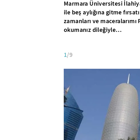
Marmara Üniversitesi İlahiy
ile beş aylığına gitme fırsa
zamanları ve maceralarımı Fi
okumanız dileğiyle…
1
/9