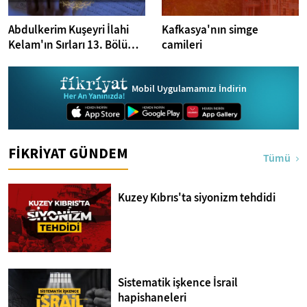
Abdulkerim Kuşeyri İlahi
Kafkasya'nın simge
Kelam'ın Sırları 13. Bölüm I
camileri
Bakara Suresi 31-33.
Ayetler Tefsiri
Mobil Uygulamamızı İndirin
FİKRİYAT GÜNDEM
Tümü
Kuzey Kıbrıs'ta siyonizm tehdidi
Sistematik işkence İsrail
hapishaneleri