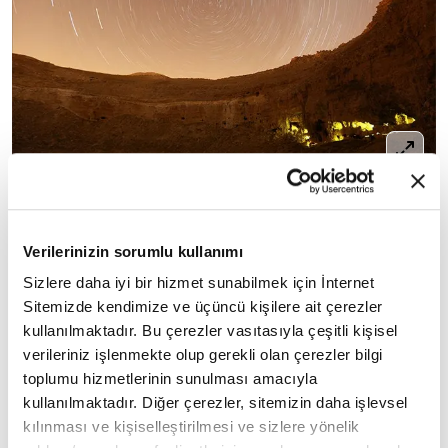
Konya'nın Karapınar ilçesinin 31 Kilometre kuzey
batısında ''Obruk Platosunda'' bulunan Çıralı
Verilerinizin sorumlu kullanımı
Obruğunda, milattan öncesi medeniyetlere ve
Sizlere daha iyi bir hizmet sunabilmek için İnternet
Roma dönemine ait yerleşim kalıntıları, kayadan
Sitemizde kendimize ve üçüncü kişilere ait çerezler
oyma yapıları, mağaraları, jeolojik oluşumu,
kullanılmaktadır. Bu çerezler vasıtasıyla çeşitli kişisel
karstik şekilleriyle birlikte, yıldızlar altında güzel
verileriniz işlenmekte olup gerekli olan çerezler bilgi
toplumu hizmetlerinin sunulması amacıyla
görüntü oluşturdu.
kullanılmaktadır. Diğer çerezler, sitemizin daha işlevsel
kılınması ve kişiselleştirilmesi ve sizlere yönelik