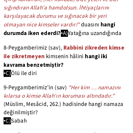
sığındıran Allah'a hamdolsun. İhtiyaçlarını
karşılayacak durumu ve sığınacak bir yeri
hangi
olmayan nice kimseler vardır!"
duasını
durumda iken ederdi?
•A)
Yatağına uzandığında
Rabbini zikreden kimse
8-Peygamberimiz (sav),
ile zikretmeyen
hangi iki
kimsenin hâlini
kavrama benzetmiştir?
•C)
Ölü ile diri
9-Peygamberimiz'in (sav)
"Her kim … namazını
kılarsa o kimse Allah'ın koruması altındadır."
(Müslim, Mesâcid, 262.) hadisinde hangi namaza
değinilmiştir?
•C)
Sabah