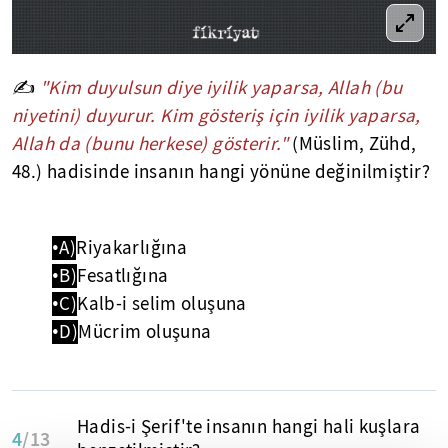
✍
"Kim duyulsun diye iyilik yaparsa, Allah (bu
niyetini) duyurur. Kim gösteriş için iyilik yaparsa,
Allah da (bunu herkese) gösterir."
(Müslim, Zühd,
48.) hadisinde insanın hangi yönüne değinilmiştir?
•A)
Riyakarlığına
•B)
Fesatlığına
•C)
Kalb-i selim oluşuna
•D)
Mücrim oluşuna
Hadis-i Şerif'te insanın hangi hali kuşlara
4
/13