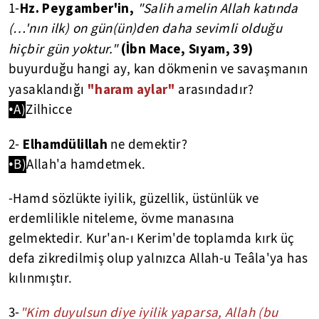
Hz. Peygamber'in,
1-
"Salih amelin Allah katında
(…'nın ilk) on gün(ün)den daha sevimli olduğu
(İbn Mace, Sıyam, 39)
hiçbir gün yoktur."
buyurduğu hangi ay, kan dökmenin ve savaşmanın
"haram aylar"
yasaklandığı
arasındadır?
•A)
Zilhicce
Elhamdülillah
2-
ne demektir?
•B)
Allah'a hamdetmek.
-Hamd sözlükte iyilik, güzellik, üstünlük ve
erdemlilikle niteleme, övme manasına
gelmektedir. Kur'an-ı Kerim'de toplamda kırk üç
defa zikredilmiş olup yalnızca Allah-u Teâla'ya has
kılınmıştır.
3-
"Kim duyulsun diye iyilik yaparsa, Allah (bu