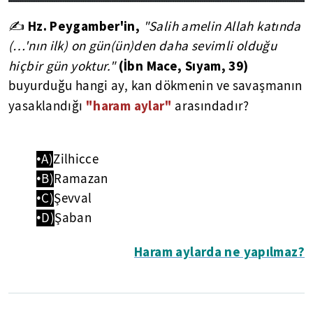
Hz. Peygamber'in,
✍
"Salih amelin Allah katında
(…'nın ilk) on gün(ün)den daha sevimli olduğu
(İbn Mace, Sıyam, 39)
hiçbir gün yoktur."
buyurduğu hangi ay, kan dökmenin ve savaşmanın
"haram aylar"
yasaklandığı
arasındadır?
•A)
Zilhicce
•B)
Ramazan
•C)
Şevval
•D)
Şaban
Haram aylarda ne yapılmaz?