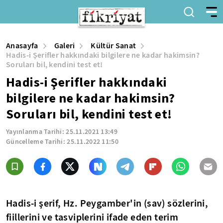
Anasayfa
Galeri
Kültür Sanat
Hadis-i Şerifler hakkındaki bilgilere ne kadar hakimsin?
Soruları bil, kendini test et!
Hadis-i Şerifler hakkındaki
bilgilere ne kadar hakimsin?
Soruları bil, kendini test et!
Yayınlanma Tarihi:
25.11.2021 13:49
Güncelleme Tarihi:
25.11.2022 11:50
Hadis-i şerif, Hz. Peygamber'in (sav) sözlerini,
fiillerini ve tasviplerini ifade eden terim