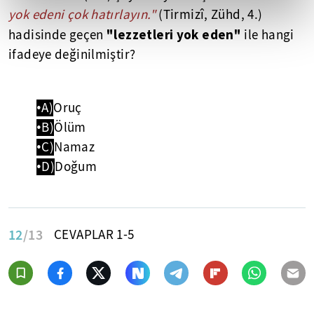
yok edeni çok hatırlayın."
(Tirmizî, Zühd, 4.)
"lezzetleri yok eden"
hadisinde geçen
ile hangi
ifadeye değinilmiştir?
•A)
Oruç
•B)
Ölüm
•C)
Namaz
•D)
Doğum
12
/13
CEVAPLAR 1-5