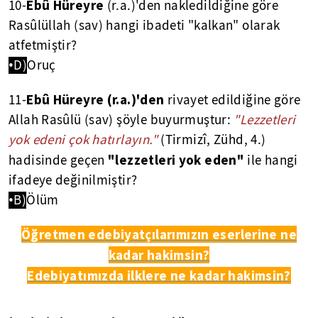
Ebû Hüreyre
10-
(r.a.)'den nakledildiğine göre
Rasûlüllah (sav) hangi ibadeti "kalkan" olarak
atfetmiştir?
•D)
Oruç
Ebû Hüreyre (r.a.)'den
11-
rivayet edildiğine göre
Allah Rasûlü (sav) şöyle buyurmuştur:
"Lezzetleri
yok edeni çok hatırlayın."
(Tirmizî, Zühd, 4.)
"lezzetleri yok eden"
hadisinde geçen
ile hangi
ifadeye değinilmiştir?
•B)
Ölüm
Öğretmen edebiyatçılarımızın eserlerine ne
kadar hakimsin?
Edebiyatımızda ilklere ne kadar hakimsin?