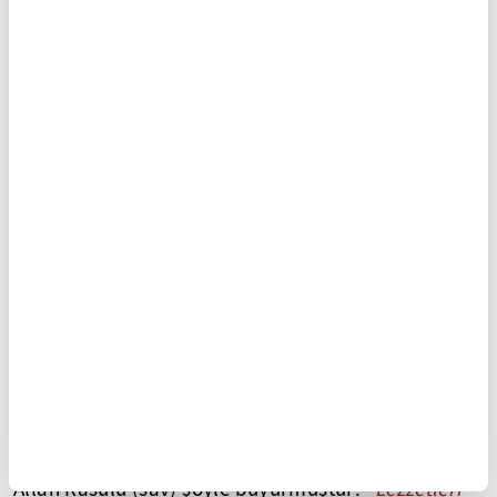
Ebû Hüreyre (r.a.)'den
✍
rivayet edildiğine göre
Allah Rasûlü (sav) şöyle buyurmuştur:
"Lezzetleri