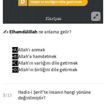
Elhamdülillah
✍
ne anlama gelir?
•A)
Allah'ı anmak
•B)
Allah'a hamdetmek
•C)
Allah'ın varlığını dile getirmek
•D)
Allah'ın birliğini dile getirmek
Hadis-i Şerif'te insanın hangi yönüne
3
/13
değinilmiştir?