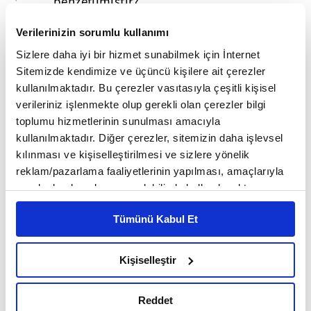
benzetilmiştir?
Verilerinizin sorumlu kullanımı
Sizlere daha iyi bir hizmet sunabilmek için İnternet
Sitemizde kendimize ve üçüncü kişilere ait çerezler
kullanılmaktadır. Bu çerezler vasıtasıyla çeşitli kişisel
verileriniz işlenmekte olup gerekli olan çerezler bilgi
toplumu hizmetlerinin sunulması amacıyla
kullanılmaktadır. Diğer çerezler, sitemizin daha işlevsel
kılınması ve kişiselleştirilmesi ve sizlere yönelik
reklam/pazarlama faaliyetlerinin yapılması, amaçlarıyla
sınırlı olarak açık rızanız dahilinde kullanılacaktır.
Çerezlere ilişkin tercihlerinizi çerez paneli vasıtasıyla
Tümünü Kabul Et
belirleyebilirsiniz. Çerezlere ilişkin detaylı bilgi için
Ayarlar butonuna tıklayabilir,
Çerez Bilgilendirme
Metnimizi ziyaret edebilirsiniz.
Kişiselleştir
6698 sayılı Kişisel Verilerin Korunması Kanunu uyarınca
hazırlanmış olan İnternet Sitesi Aydınlatma Metnimizi
Reddet
okumak ve sitemizi ziyaretiniz kapsamında