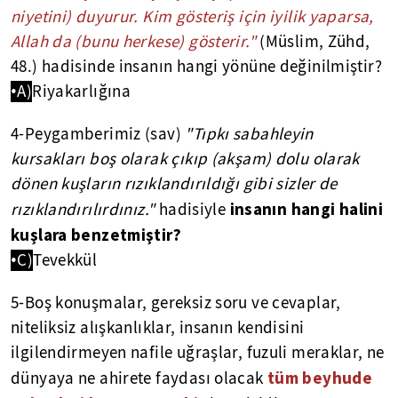
niyetini) duyurur. Kim gösteriş için iyilik yaparsa,
Allah da (bunu herkese) gösterir."
(Müslim, Zühd,
48.) hadisinde insanın hangi yönüne değinilmiştir?
•A)
Riyakarlığına
4-Peygamberimiz (sav)
"Tıpkı sabahleyin
kursakları boş olarak çıkıp (akşam) dolu olarak
dönen kuşların rızıklandırıldığı gibi sizler de
insanın hangi halini
rızıklandırılırdınız."
hadisiyle
kuşlara benzetmiştir?
•C)
Tevekkül
5-Boş konuşmalar, gereksiz soru ve cevaplar,
niteliksiz alışkanlıklar, insanın kendisini
ilgilendirmeyen nafile uğraşlar, fuzuli meraklar, ne
tüm beyhude
dünyaya ne ahirete faydası olacak