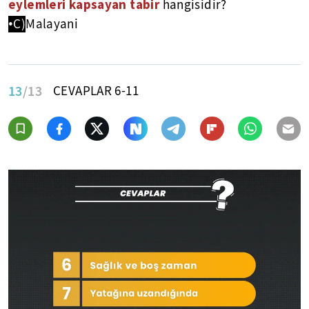
eylemleri kapsayan tabir
hangisidir?
•C)
Malayani
13
/13
CEVAPLAR 6-11