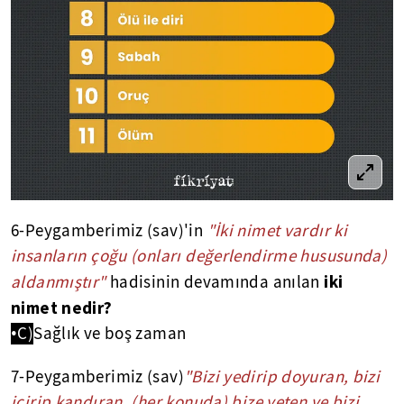
6-Peygamberimiz (sav)'in
"İki nimet vardır ki
insanların çoğu (onları değerlendirme hususunda)
iki
aldanmıştır"
hadisinin devamında anılan
nimet nedir?
•C)
Sağlık ve boş zaman
7-Peygamberimiz (sav)
"Bizi yedirip doyuran, bizi
içirip kandıran, (her konuda) bize yeten ve bizi