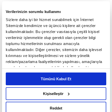
Verilerinizin sorumlu kullanımı
Sizlere daha iyi bir hizmet sunabilmek için İnternet
Sitemizde kendimize ve üçüncü kişilere ait çerezler
kullanılmaktadır. Bu çerezler vasıtasıyla çeşitli kişisel
verileriniz işlenmekte olup gerekli olan çerezler bilgi
toplumu hizmetlerinin sunulması amacıyla
kullanılmaktadır. Diğer çerezler, sitemizin daha işlevsel
kılınması ve kişiselleştirilmesi ve sizlere yönelik
reklam/pazarlama faaliyetlerinin yapılması, amaçlarıyla
sınırlı olarak açık rızanız dahilinde kullanılacaktır.
Çerezlere ilişkin tercihlerinizi çerez paneli vasıtasıyla
Tümünü Kabul Et
belirleyebilirsiniz. Çerezlere ilişkin detaylı bilgi için
Ayarlar butonuna tıklayabilir,
Çerez Bilgilendirme
Metnimizi ziyaret edebilirsiniz.
Kişiselleştir
6698 sayılı Kişisel Verilerin Korunması Kanunu uyarınca
hazırlanmış olan İnternet Sitesi Aydınlatma Metnimizi
Reddet
okumak ve sitemizi ziyaretiniz kapsamında