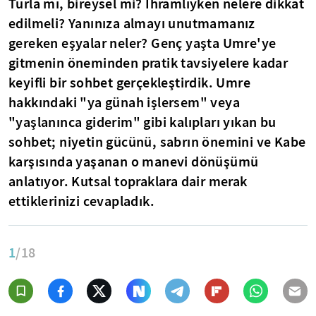
Turla mı, bireysel mi? İhramlıyken nelere dikkat
edilmeli? Yanınıza almayı unutmamanız
gereken eşyalar neler? Genç yaşta Umre'ye
gitmenin öneminden pratik tavsiyelere kadar
keyifli bir sohbet gerçekleştirdik. Umre
hakkındaki "ya günah işlersem" veya
"yaşlanınca giderim" gibi kalıpları yıkan bu
sohbet; niyetin gücünü, sabrın önemini ve Kabe
karşısında yaşanan o manevi dönüşümü
anlatıyor. Kutsal topraklara dair merak
ettiklerinizi cevapladık.
1
/18