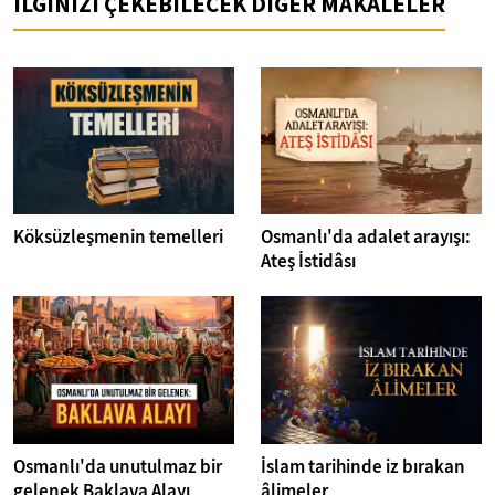
İLGİNİZİ ÇEKEBİLECEK DİĞER MAKALELER
Köksüzleşmenin temelleri
Osmanlı'da adalet arayışı:
Ateş İstidâsı
Osmanlı'da unutulmaz bir
İslam tarihinde iz bırakan
gelenek Baklava Alayı
âlimeler