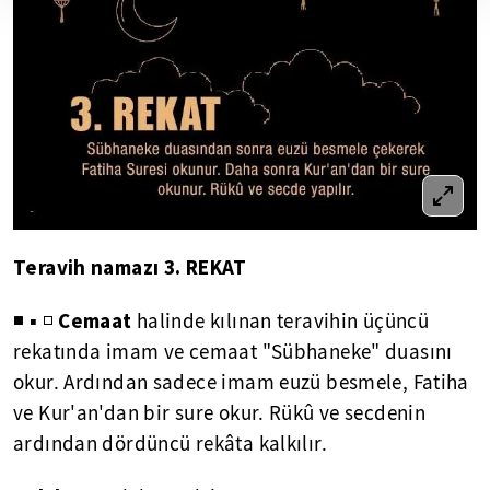
Teravih namazı 3. REKAT
Cemaat
◾ ▪ ◽
halinde kılınan teravihin üçüncü
rekatında imam ve cemaat "Sübhaneke" duasını
okur. Ardından sadece imam euzü besmele, Fatiha
ve Kur'an'dan bir sure okur. Rükû ve secdenin
ardından dördüncü rekâta kalkılır.