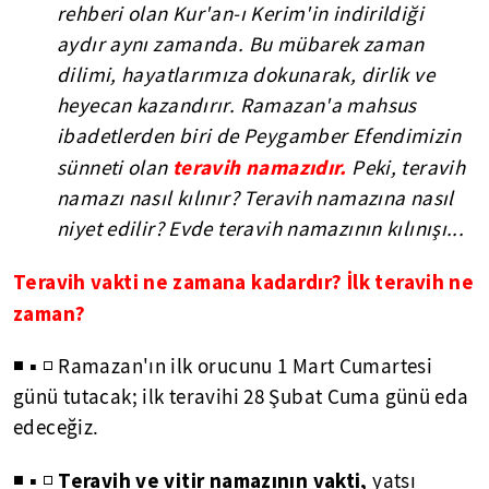
rehberi olan Kur'an-ı Kerim'in indirildiği
aydır aynı zamanda. Bu mübarek zaman
dilimi, hayatlarımıza dokunarak, dirlik ve
heyecan kazandırır. Ramazan'a mahsus
ibadetlerden biri de Peygamber Efendimizin
teravih namazıdır.
sünneti olan
Peki, teravih
namazı nasıl kılınır? Teravih namazına nasıl
niyet edilir? Evde teravih namazının kılınışı...
Teravih vakti ne zamana kadardır? İlk teravih ne
zaman?
◾ ▪ ◽ Ramazan'ın ilk orucunu 1 Mart Cumartesi
günü tutacak; ilk teravihi 28 Şubat Cuma günü eda
edeceğiz.
Teravih ve vitir namazının vakti,
◾ ▪ ◽
yatsı