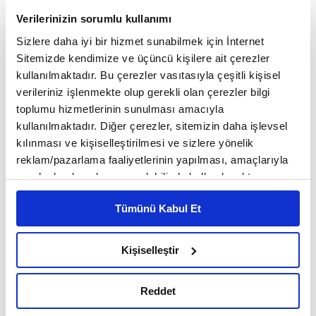
Verilerinizin sorumlu kullanımı
Sizlere daha iyi bir hizmet sunabilmek için İnternet
Sitemizde kendimize ve üçüncü kişilere ait çerezler
kullanılmaktadır. Bu çerezler vasıtasıyla çeşitli kişisel
verileriniz işlenmekte olup gerekli olan çerezler bilgi
toplumu hizmetlerinin sunulması amacıyla
kullanılmaktadır. Diğer çerezler, sitemizin daha işlevsel
kılınması ve kişiselleştirilmesi ve sizlere yönelik
reklam/pazarlama faaliyetlerinin yapılması, amaçlarıyla
sınırlı olarak açık rızanız dahilinde kullanılacaktır.
Çerezlere ilişkin tercihlerinizi çerez paneli vasıtasıyla
Tümünü Kabul Et
belirleyebilirsiniz. Çerezlere ilişkin detaylı bilgi için
Ayarlar butonuna tıklayabilir,
Çerez Bilgilendirme
Metnimizi ziyaret edebilirsiniz.
Kişiselleştir
6698 sayılı Kişisel Verilerin Korunması Kanunu uyarınca
hazırlanmış olan İnternet Sitesi Aydınlatma Metnimizi
Reddet
okumak ve sitemizi ziyaretiniz kapsamında
gerçekleştirilen veri işleme faaliyetleri ile ilgili daha