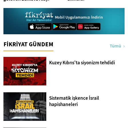
Mobil Uygulamamızı İndirin
FİKRİYAT GÜNDEM
Tümü
Kuzey Kıbrıs'ta siyonizm tehdidi
Sistematik işkence İsrail
hapishaneleri