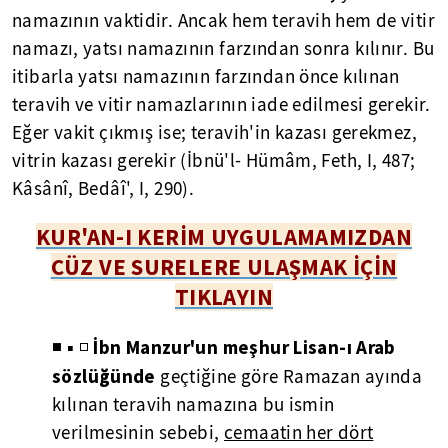
namazının vaktidir. Ancak hem teravih hem de vitir
namazı, yatsı namazının farzından sonra kılınır. Bu
itibarla yatsı namazının farzından önce kılınan
teravih ve vitir namazlarının iade edilmesi gerekir.
Eğer vakit çıkmış ise; teravih'in kazası gerekmez,
vitrin kazası gerekir (İbnü'l- Hümâm, Feth, I, 487;
Kâsânî, Bedâî', I, 290).
KUR'AN-I KERİM UYGULAMAMIZDAN
CÜZ VE SURELERE ULAŞMAK İÇİN
TIKLAYIN
İbn Manzur'un meşhur Lisan-ı Arab
◾ ▪ ◽
sözlüğünde
geçtiğine göre Ramazan ayında
kılınan teravih namazına bu ismin
verilmesinin sebebi,
cemaatin her dört