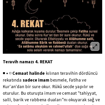
Teravih namazı 4. REKAT
Cemaat halinde
◾ ▪ ◽
kılınan teravihin dördüncü
sadece imam
rekatında
besmele, Fatiha ve
Kur'an'dan bir sure okur. Rükû secde yapılır ve
oturulur. Bu oturuşta imam ve cemaat "tahiyyat,
salli, barik ve rabbena duaları"nı okuyarak sağ ve