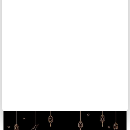
Besmele çekip Fatiha suresi okunur.
Daha sonra Kur'an'dan bir sure okunur.
Rükû ve secde yapılır.
Oturarak Ettahiyyatu ve Allahumme salli ve
Allâhumme Barik duaları okunur.
9
/10