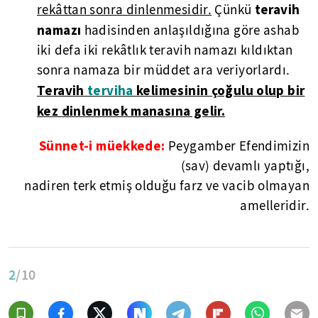
teravih
rekâttan sonra dinlenmesidir.
Çünkü
namazı
hadisinden anlaşıldığına göre ashab
iki defa iki rekâtlık teravih namazı kıldıktan
sonra namaza bir müddet ara veriyorlardı.
Teravih
terviha
kelimesinin çoğulu olup bir
kez dinlenmek manasına gelir.
Sünnet-i müekkede:
Peygamber Efendimizin
(sav) devamlı yaptığı,
nadiren terk etmiş olduğu farz ve vacib olmayan
amelleridir.
2
/10