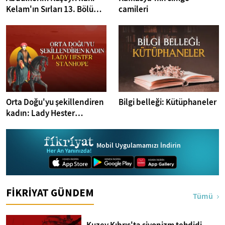
Kelam'ın Sırları 13. Bölüm I
camileri
Bakara Suresi 31-33.
Ayetler Tefsiri
Orta Doğu'yu şekillendiren
Bilgi belleği: Kütüphaneler
kadın: Lady Hester
Stanhope
Mobil Uygulamamızı İndirin
FİKRİYAT GÜNDEM
Tümü