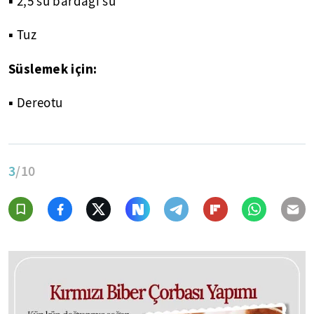
▪ 2,5 su bardağı su
▪ Tuz
Süslemek için:
▪ Dereotu
3
/10