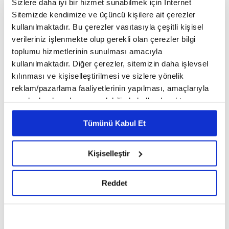
Sizlere daha iyi bir hizmet sunabilmek için İnternet
Sitemizde kendimize ve üçüncü kişilere ait çerezler
◾ Tereyağı ve zeytinyağı ilave edip, orta ateşte 2-3
kullanılmaktadır. Bu çerezler vasıtasıyla çeşitli kişisel
dakika soteleyin.
verileriniz işlenmekte olup gerekli olan çerezler bilgi
toplumu hizmetlerinin sunulması amacıyla
◾ Un ekleyip, 5 dakika karıştırarak kavurun.
kullanılmaktadır. Diğer çerezler, sitemizin daha işlevsel
kılınması ve kişiselleştirilmesi ve sizlere yönelik
◾ Salça ve kabuğu soyulup küp doğranmış
reklam/pazarlama faaliyetlerinin yapılması, amaçlarıyla
domates ilave ederek karıştırın.
sınırlı olarak açık rızanız dahilinde kullanılacaktır.
Çerezlere ilişkin tercihlerinizi çerez paneli vasıtasıyla
Tümünü Kabul Et
◾ Közlenmiş biberlerin kabuklarını temizleyip
belirleyebilirsiniz. Çerezlere ilişkin detaylı bilgi için
Ayarlar butonuna tıklayabilir,
Çerez Bilgilendirme
çekirdek yataklarını çıkarın.
Metnimizi ziyaret edebilirsiniz.
Kişiselleştir
6698 sayılı Kişisel Verilerin Korunması Kanunu uyarınca
◾ Küp doğrayıp tencereye ilave edin.
hazırlanmış olan İnternet Sitesi Aydınlatma Metnimizi
Reddet
okumak ve sitemizi ziyaretiniz kapsamında
◾ Su ekleyip, tuzunu ayarlayın ve kısık ateşte 7-8
gerçekleştirilen veri işleme faaliyetleri ile ilgili daha
dakika karıştırarak pişirin.
detaylı bilgi almak için lütfen
tıklayınız.
◾ Blenderden geçirip ocaktan alın.