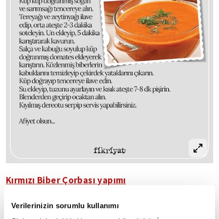
Kırmızı Biber Çorbası yapımı
◾ Küp küp doğranmış soğan ve sarımsağı
Verilerinizin sorumlu kullanımı
tencereye alın.