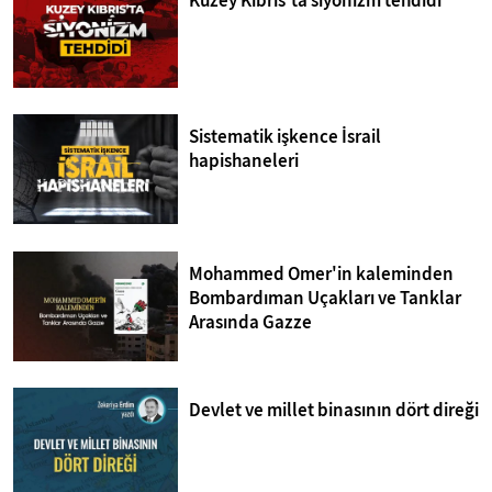
Kuzey Kıbrıs'ta siyonizm tehdidi
Sistematik işkence İsrail
hapishaneleri
Mohammed Omer'in kaleminden
Bombardıman Uçakları ve Tanklar
Arasında Gazze
Devlet ve millet binasının dört direği