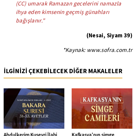
(CC) umarak Ramazan gecelerini namazla
ihya eden kimsenin geçmiş günahları
bağışlanır."
(Nesai, Siyam 39)
*Kaynak: www.sofra.com.tr
İLGİNİZİ ÇEKEBİLECEK DİĞER MAKALELER
Abdulkerim Kuşeyri İlahi
Kafkasya'nın simge