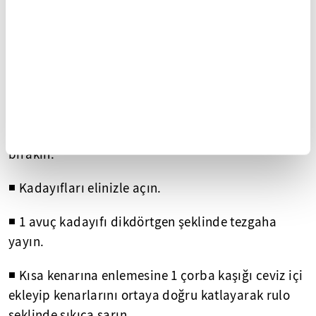
◾ Şerbet için su ve toz şekeri bir tencereye alıp
ocağa oturtun.
◾ Toz şeker eriyene kadar kaynatıp, limon suyu
ekleyin.
◾ 1-2 taşım kaynatıp ocaktan alın ve soğumaya
bırakın.
◾ Kadayıfları elinizle açın.
◾ 1 avuç kadayıfı dikdörtgen şeklinde tezgaha
yayın.
◾ Kısa kenarına enlemesine 1 çorba kaşığı ceviz içi
ekleyip kenarlarını ortaya doğru katlayarak rulo
şeklinde sıkıca sarın.