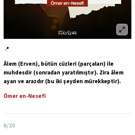
📍
Âlem (Erven), bütün cüzleri (parçaları) ile
muhdesdir (sonradan yaratılmıştır). Zira âlem
ayan ve arazdır (bu iki şeyden mürekkeptir).
Ömer en-Nesefi
6
/20