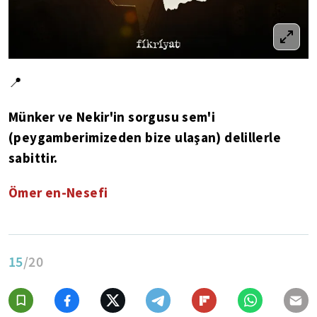
📍
Münker ve Nekir'in sorgusu sem'i
(peygamberimizeden bize ulaşan) delillerle
sabittir.
Ömer en-Nesefi
15
/20