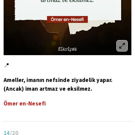
📍
Ameller, imanın nefsinde ziyadelik yapar.
(Ancak) iman artmaz ve eksilmez.
Ömer en-Nesefi
14
/20