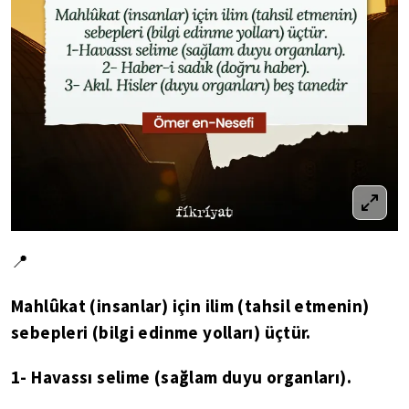
📍
Mahlûkat (insanlar) için ilim (tahsil etmenin)
sebepleri (bilgi edinme yolları) üçtür.
1- Havassı selime (sağlam duyu organları).