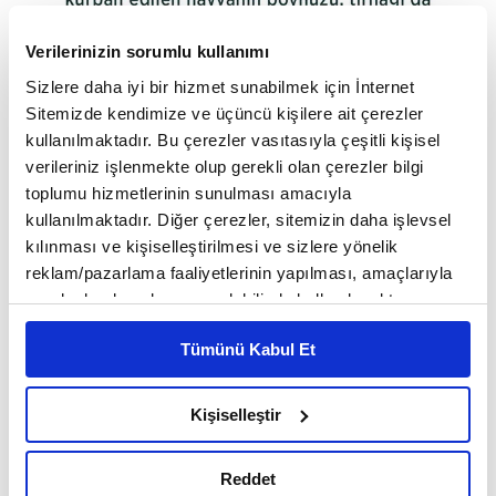
Verilerinizin sorumlu kullanımı
Sizlere daha iyi bir hizmet sunabilmek için İnternet
Sahih hadis kaynaklarında yer alan rivayetlerde,
Sitemizde kendimize ve üçüncü kişilere ait çerezler
Hz. Peygamber (sav), kurban bayramında Allah
kullanılmaktadır. Bu çerezler vasıtasıyla çeşitli kişisel
en sevimli ibadeti
katında
n kurban kesmek
verileriniz işlenmekte olup gerekli olan çerezler bilgi
toplumu hizmetlerinin sunulması amacıyla
Allah katında
olduğunu, kurbanın kesilir kesilmez
kullanılmaktadır. Diğer çerezler, sitemizin daha işlevsel
makbul olacağın
ı ve kurban edilen hayvanın
kılınması ve kişiselleştirilmesi ve sizlere yönelik
boynuzu, tırnağı da dâhil olmak üzere her şeyinin
reklam/pazarlama faaliyetlerinin yapılması, amaçlarıyla
kişinin hayır hanesine yazılacağını ifade etmiştir.
sınırlı olarak açık rızanız dahilinde kullanılacaktır.
Nitekim kendisi de kurbanın meşru kılınmasından
Çerezlere ilişkin tercihlerinizi çerez paneli vasıtasıyla
Tümünü Kabul Et
belirleyebilirsiniz. Çerezlere ilişkin detaylı bilgi için
itibaren vefat edinceye kadar her yıl kurban
Ayarlar butonuna tıklayabilir,
Çerez Bilgilendirme
kesmiştir.
Metnimizi ziyaret edebilirsiniz.
Kişiselleştir
6698 sayılı Kişisel Verilerin Korunması Kanunu uyarınca
Ayrıca hicretin ikinci yılından günümüze
hazırlanmış olan İnternet Sitesi Aydınlatma Metnimizi
kadarki süreçte Müslümanların kurban
Reddet
okumak ve sitemizi ziyaretiniz kapsamında