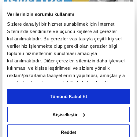
Verilerinizin sorumlu kullanımı
◾
Sizlere daha iyi bir hizmet sunabilmek için İnternet
Sitemizde kendimize ve üçüncü kişilere ait çerezler
Hastaneler hastalık, mektepler cehalet,
kullanılmaktadır. Bu çerezler vasıtasıyla çeşitli kişisel
verileriniz işlenmekte olup gerekli olan çerezler bilgi
mahkemeler zulüm, piyasalar yoksulluk üretiyor.
toplumu hizmetlerinin sunulması amacıyla
kullanılmaktadır. Diğer çerezler, sitemizin daha işlevsel
İsmet Özel
kılınması ve kişiselleştirilmesi ve sizlere yönelik
reklam/pazarlama faaliyetlerinin yapılması, amaçlarıyla
sınırlı olarak açık rızanız dahilinde kullanılacaktır.
Çerezlere ilişkin tercihlerinizi çerez paneli vasıtasıyla
5
/100
Tümünü Kabul Et
belirleyebilirsiniz. Çerezlere ilişkin detaylı bilgi için
Ayarlar butonuna tıklayabilir,
Çerez Bilgilendirme
Metnimizi ziyaret edebilirsiniz.
Kişiselleştir
6698 sayılı Kişisel Verilerin Korunması Kanunu uyarınca
hazırlanmış olan İnternet Sitesi Aydınlatma Metnimizi
Reddet
okumak ve sitemizi ziyaretiniz kapsamında