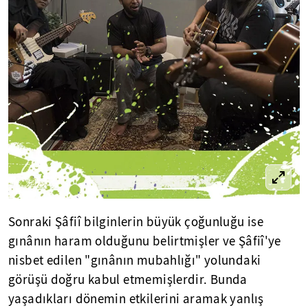
Sonraki Şâfiî bilginlerin büyük çoğunluğu ise
gınânın haram olduğunu belirtmişler ve Şâfiî'ye
nisbet edilen "gınânın mubahlığı" yolundaki
görüşü doğru kabul etmemişlerdir. Bunda
yaşadıkları dönemin etkilerini aramak yanlış