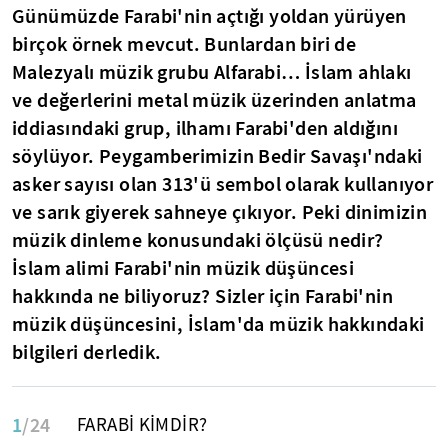
Günümüzde Farabi'nin açtığı yoldan yürüyen
birçok örnek mevcut. Bunlardan biri de
Malezyalı müzik grubu
Alfarabi… İslam ahlakı
ve değerlerini metal müzik üzerinden anlatma
iddiasındaki grup, ilhamı Farabi'den aldığını
söylüyor. Peygamberimizin Bedir Savaşı'ndaki
asker sayısı
olan 313'ü sembol olarak kullanıyor
ve sarık giyerek sahneye çıkıyor.
Peki dinimizin
müzik dinleme konusundaki ölçüsü nedir?
İslam alimi Farabi'nin müzik düşüncesi
hakkında ne biliyoruz? Sizler için Farabi'nin
müzik düşüncesini, İslam'da müzik hakkındaki
bilgileri derledik.
1
/24
FARABİ KİMDİR?