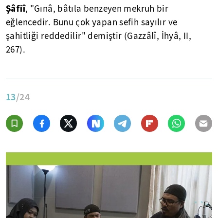
Şâfiî
, "Gınâ, bâtıla benzeyen mekruh bir
eğlencedir. Bunu çok yapan sefih sayılır ve
şahitliği reddedilir" demiştir (Gazzâlî, İhyâ, II,
267).
13
/24