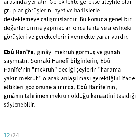
arasında yer alır. Gerek lehte gerekse aleyhte olan
gruplar görüşlerini ayet ve hadislerle
desteklemeye çalışmışlardır. Bu konuda genel bir
değerlendirme yapmadan önce lehte ve aleyhteki
görüşleri ve gerekçelerini vermekte yarar vardır.
Ebû Hanîfe
, gınâyı mekruh görmüş ve günah
saymıştır. Sonraki Hanefî bilginlerin, Ebû
Hanîfe'nin "mekruh" dediği şeylerin "harama
yakın mekruh" olarak anlaşılması gerektiğini ifade
ettikleri göz önüne alınınca, Ebû Hanîfe'nin,
gınânın tahrîmen mekruh olduğu kanaatini taşıdığı
söylenebilir.
12
/24