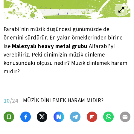
Farabi'nin müzik düşüncesi günümüzde de
önemini sürdürür. En yakın örneklerinden birine
Malezyalı heavy metal grubu
ise
Alfarabi'yi
verebiliriz. Peki dinimizin müzik dinleme
konusundaki ölçüsü nedir? Müzik dinlemek haram
mıdır?
10
/24
MÜZİK DİNLEMEK HARAM MIDIR?