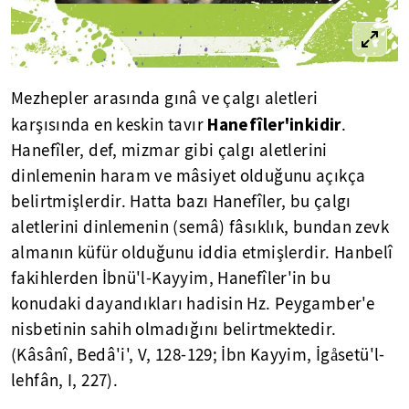
Mezhepler arasında gınâ ve çalgı aletleri
Hanefîler'inkidir
karşısında en keskin tavır
.
Hanefîler, def, mizmar gibi çalgı aletlerini
dinlemenin haram ve mâsiyet olduğunu açıkça
belirtmişlerdir. Hatta bazı Hanefîler, bu çalgı
aletlerini dinlemenin (semâ) fâsıklık, bundan zevk
almanın küfür olduğunu iddia etmişlerdir. Hanbelî
fakihlerden İbnü'l-Kayyim, Hanefîler'in bu
konudaki dayandıkları hadisin Hz. Peygamber'e
nisbetinin sahih olmadığını belirtmektedir.
(Kâsânî, Bedâ'i', V, 128-129; İbn Kayyim, İgåsetü'l-
lehfân, I, 227).