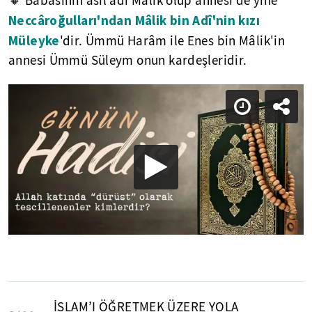
🔸 Babasının asıl adı Mâlik olup annesi de yine
Neccâroğulları'ndan Mâlik bin Adî'nin kızı
Müleyke
'dir. Ümmü Harâm ile Enes bin Mâlik'in
annesi Ümmü Süleym onun kardeşleridir.
İSLAM’I ÖĞRETMEK ÜZERE YOLA