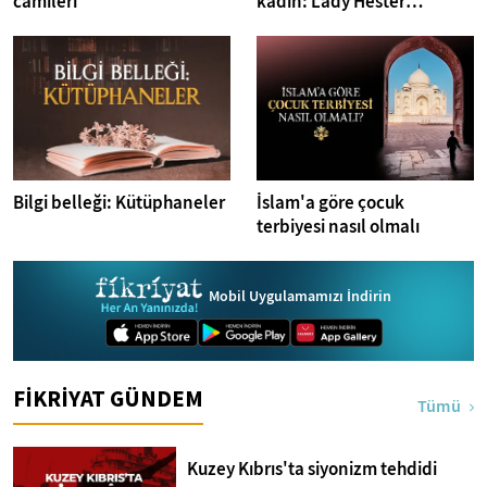
camileri
kadın: Lady Hester
Stanhope
Bilgi belleği: Kütüphaneler
İslam'a göre çocuk
terbiyesi nasıl olmalı
Mobil Uygulamamızı İndirin
FİKRİYAT GÜNDEM
Tümü
Kuzey Kıbrıs'ta siyonizm tehdidi