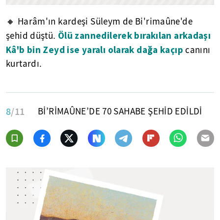
🔸 Harâm'ın kardeşi Süleym de Bi'rimaûne'de
Ölü zannedilerek bırakılan arkadaşı
şehid düştü.
Kâ'b bin Zeyd ise yaralı olarak dağa kaçıp
canını
kurtardı.
8
/11
Bİ’RİMAÛNE’DE 70 SAHABE ŞEHİD EDİLDİ