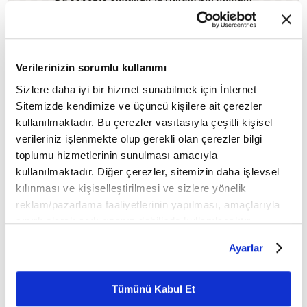
Resûl-i Ekrem'in mektubunu açıp
🔸 Âmir,
Verilerinizin sorumlu kullanımı
okumadığı gibi
konuşmakta olan Harâm'ı
Sizlere daha iyi bir hizmet sunabilmek için İnternet
mızrakla öldürttü veya kendisi öldürdü.
Sitemizde kendimize ve üçüncü kişilere ait çerezler
kullanılmaktadır. Bu çerezler vasıtasıyla çeşitli kişisel
Cennete kapı açan yemin: Rıdvan biatı
verileriniz işlenmekte olup gerekli olan çerezler bilgi
🔍
toplumu hizmetlerinin sunulması amacıyla
kullanılmaktadır. Diğer çerezler, sitemizin daha işlevsel
kılınması ve kişiselleştirilmesi ve sizlere yönelik
‘KÂBE’NİN RABBİNE YEMİN EDERİM Kİ
reklam/pazarlama faaliyetlerinin yapılması, amaçlarıyla
7
/11
BEN KAZANDIM’
sınırlı olarak açık rızanız dahilinde kullanılacaktır.
Çerezlere ilişkin tercihlerinizi çerez paneli vasıtasıyla
Ayarlar
belirleyebilirsiniz. Çerezlere ilişkin detaylı bilgi için
Ayarlar butonuna tıklayabilir,
Çerez Bilgilendirme
Metnimizi ziyaret edebilirsiniz.
Tümünü Kabul Et
6698 sayılı Kişisel Verilerin Korunması Kanunu uyarınca