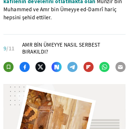
kafilenin develerini otlatmakta olan
Münzir bin
Muhammed ve Amr bin Ümeyye ed-Damrî hariç
hepsini şehid ettiler.
AMR BİN ÜMEYYE NASIL SERBEST
9
/11
BIRAKILDI?