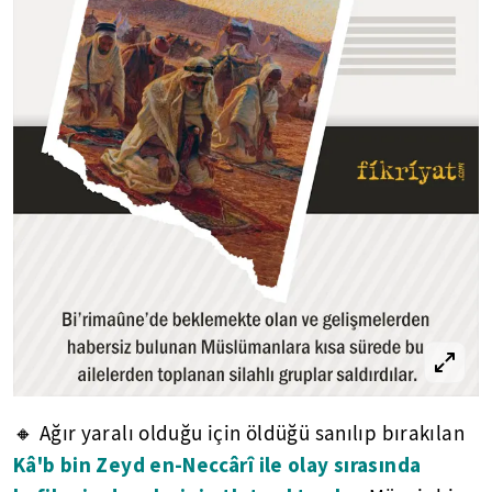
🔸 Ağır yaralı olduğu için öldüğü sanılıp bırakılan
Kâ'b bin Zeyd en-Neccârî ile olay sırasında