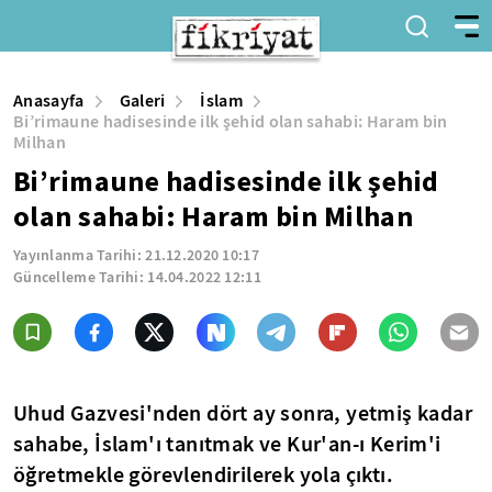
Anasayfa
Galeri
İslam
Bi’rimaune hadisesinde ilk şehid olan sahabi: Haram bin
Milhan
Bi’rimaune hadisesinde ilk şehid
olan sahabi: Haram bin Milhan
Yayınlanma Tarihi:
21.12.2020 10:17
Güncelleme Tarihi:
14.04.2022 12:11
Uhud Gazvesi'nden dört ay sonra, yetmiş kadar
sahabe, İslam'ı tanıtmak ve Kur'an-ı Kerim'i
öğretmekle görevlendirilerek yola çıktı.