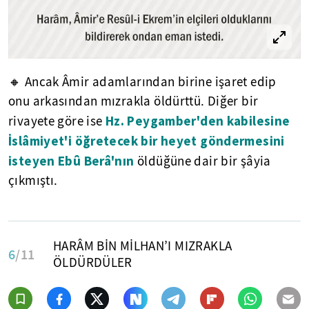
🔸 Ancak Âmir adamlarından birine işaret edip
onu arkasından mızrakla öldürttü. Diğer bir
Hz. Peygamber'den kabilesine
rivayete göre ise
İslâmiyet'i öğretecek bir heyet göndermesini
isteyen Ebû Berâ'nın
öldüğüne dair bir şâyia
çıkmıştı.
HARÂM BİN MİLHAN’I MIZRAKLA
6
/11
ÖLDÜRDÜLER