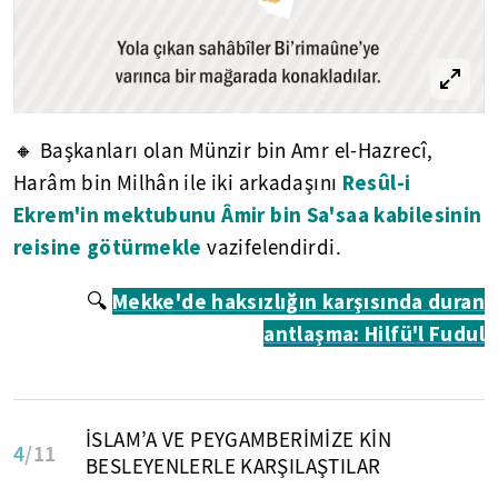
🔸 Başkanları olan Münzir bin Amr el-Hazrecî,
Resûl-i
Harâm bin Milhân ile iki arkadaşını
Ekrem'in mektubunu Âmir bin Sa'saa kabilesinin
reisine götürmekle
vazifelendirdi.
Mekke'de haksızlığın karşısında duran
🔍
antlaşma: Hilfü'l Fudul
İSLAM’A VE PEYGAMBERİMİZE KİN
4
/11
BESLEYENLERLE KARŞILAŞTILAR