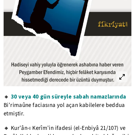
30 veya 40 gün süreyle sabah namazlarında
🔸
Bi'rimaûne faciasına yol açan kabilelere beddua
etmiştir.
🔸 Kur'ân-ı Kerîm'in ifadesi (el-Enbiyâ 21/107) ve