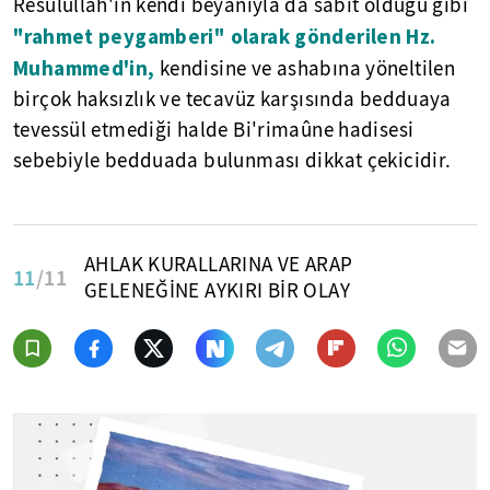
Resûlullah'ın kendi beyanıyla da sabit olduğu gibi
"rahmet peygamberi" olarak gönderilen Hz.
Muhammed'in,
kendisine ve ashabına yöneltilen
birçok haksızlık ve tecavüz karşısında bedduaya
tevessül etmediği halde Bi'rimaûne hadisesi
sebebiyle bedduada bulunması dikkat çekicidir.
AHLAK KURALLARINA VE ARAP
11
/11
GELENEĞİNE AYKIRI BİR OLAY