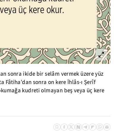
dan sonra ikide bir selâm vermek üzere yüz
ta Fâtiha'dan sonra on kere İhlâs-ı Şerîf
f okumağa kudreti olmayan beş veya üç kere