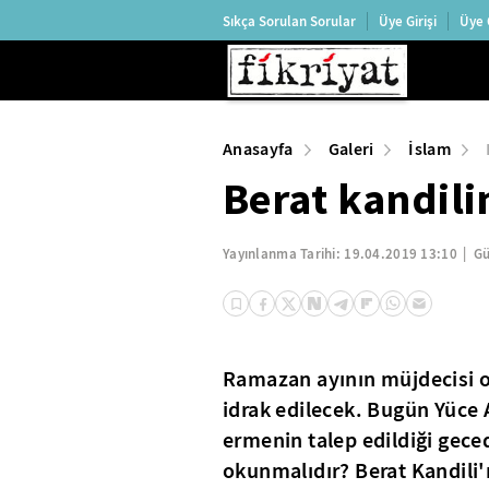
Sıkça Sorulan Sorular
Üye Girişi
Üye 
Anasayfa
Galeri
İslam
Berat kandil
Yayınlanma Tarihi:
19.04.2019 13:10
Gü
Ramazan ayının müjdecisi ol
idrak edilecek. Bugün Yüce 
ermenin talep edildiği geced
okunmalıdır? Berat Kandili