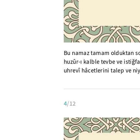
Bu namaz tamam olduktan sonr
huzûr-ı kalble tevbe ve istiğ
uhrevî hâcetlerini talep ve ni
4
/12