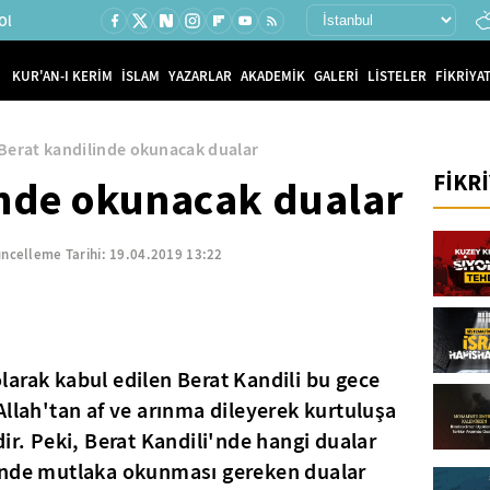
Ol
KUR'AN-I KERİM
İSLAM
YAZARLAR
AKADEMİK
GALERİ
LİSTELER
FİKRİYAT
Berat kandilinde okunacak dualar
FİKR
inde okunacak dualar
ncelleme Tarihi:
19.04.2019 13:22
arak kabul edilen Berat Kandili bu gece
Allah'tan af ve arınma dileyerek kurtuluşa
ir. Peki, Berat Kandili'nde hangi dualar
'nde mutlaka okunması gereken dualar