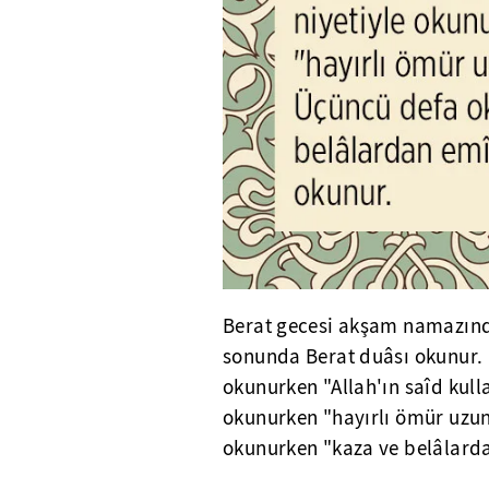
Berat gecesi akşam namazında
sonunda Berat duâsı okunur. B
okunurken "Allah'ın saîd kull
okunurken "hayırlı ömür uzun
okunurken "kaza ve belâlardan