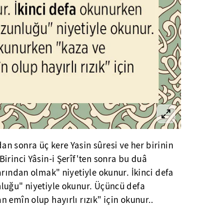
n sonra üç kere Yasin sûresi ve her birinin
irinci Yâsin-i Şerîf'ten sonra bu duâ
arından olmak" niyetiyle okunur. İkinci defa
luğu" niyetiyle okunur. Üçüncü defa
 emîn olup hayırlı rızık" için okunur..