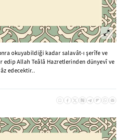
a okuyabildiği kadar salavât-ı şerîfe ve
far edip Allah Teâlâ Hazretlerinden dünyevî ve
yâz edecektir..