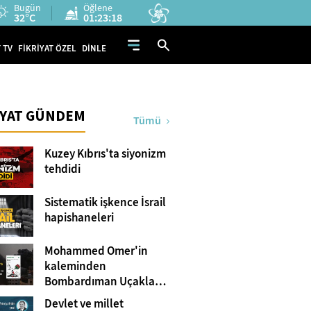
Bugün
Öğlene
32°C
01:23:17
 TV
FİKRİYAT ÖZEL
DİNLE
İYAT GÜNDEM
Tümü
Kuzey Kıbrıs'ta siyonizm
tehdidi
Sistematik işkence İsrail
hapishaneleri
Mohammed Omer'in
kaleminden
Bombardıman Uçakları
ve Tanklar Arasında
Devlet ve millet