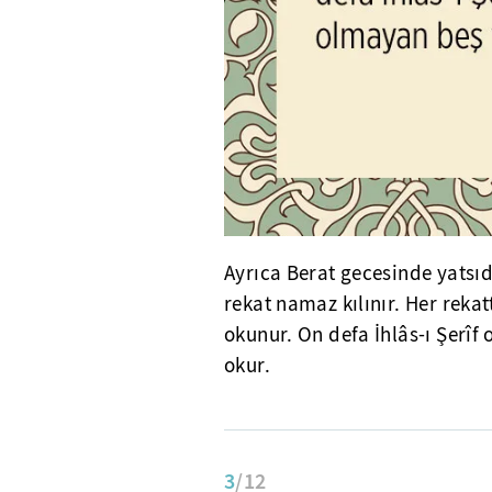
Ayrıca Berat gecesinde yatsı
rekat namaz kılınır. Her rekat
okunur. On defa İhlâs-ı Şerî
okur.
3
/12