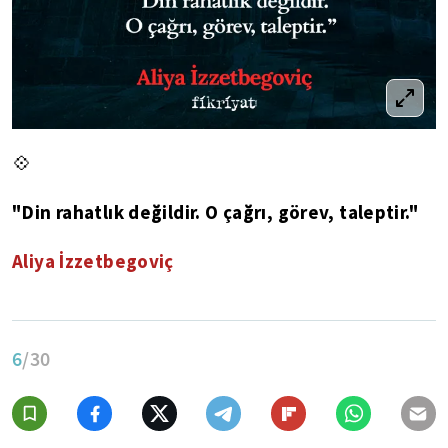
💠
"Din rahatlık değildir. O çağrı, görev, taleptir."
Aliya İzzetbegoviç
6
/30