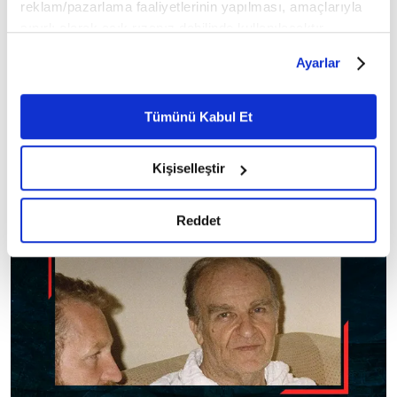
reklam/pazarlama faaliyetlerinin yapılması, amaçlarıyla
sınırlı olarak açık rızanız dahilinde kullanılacaktır.
Çerezlere ilişkin tercihlerinizi çerez paneli vasıtasıyla
Ayarlar
belirleyebilirsiniz. Çerezlere ilişkin detaylı bilgi için
9
/30
Ayarlar butonuna tıklayabilir,
Çerez Bilgilendirme
Metnimizi ziyaret edebilirsiniz.
Tümünü Kabul Et
6698 sayılı Kişisel Verilerin Korunması Kanunu uyarınca
hazırlanmış olan İnternet Sitesi Aydınlatma Metnimizi
Kişiselleştir
okumak ve sitemizi ziyaretiniz kapsamında
gerçekleştirilen veri işleme faaliyetleri ile ilgili daha
detaylı bilgi almak için lütfen
tıklayınız.
Reddet