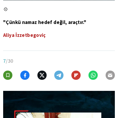
💠
"Çünkü namaz hedef değil, araçtır."
Aliya İzzetbegoviç
7
/30