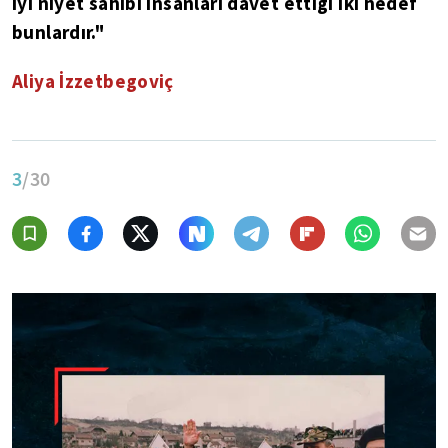
iyi niyet sahibi insanları davet ettiği iki hedef
bunlardır."
Aliya İzzetbegoviç
3
/30