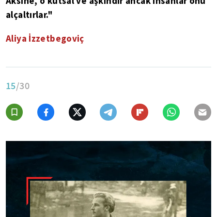
Aksine, o kutsal ve aşkındır ancak insanlar onu
alçaltırlar."
Aliya İzzetbegoviç
15
/30