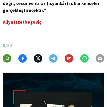
değil, cesur ve itiraz (isyankâr) ruhlu kimseler
gerçekleştirecektir."
Aliya İzzetbegoviç
8
/30