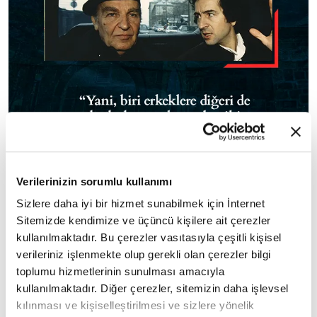
Verilerinizin sorumlu kullanımı
Sizlere daha iyi bir hizmet sunabilmek için İnternet
💠
Sitemizde kendimize ve üçüncü kişilere ait çerezler
kullanılmaktadır. Bu çerezler vasıtasıyla çeşitli kişisel
"Yani, biri erkeklere diğeri de kadınlara mahsus
verileriniz işlenmekte olup gerekli olan çerezler bilgi
toplumu hizmetlerinin sunulması amacıyla
olan iki ahlak çeşidi yoktur."
kullanılmaktadır. Diğer çerezler, sitemizin daha işlevsel
kılınması ve kişiselleştirilmesi ve sizlere yönelik
Aliya İzzetbegoviç