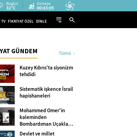
Bugün
Güneşe
32°C
00:43:04
 TV
FİKRİYAT ÖZEL
DİNLE
İYAT GÜNDEM
Tümü
Kuzey Kıbrıs'ta siyonizm
tehdidi
Sistematik işkence İsrail
hapishaneleri
Mohammed Omer'in
kaleminden
Bombardıman Uçakları
ve Tanklar Arasında
Devlet ve millet