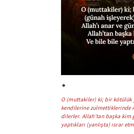
🔸
O (muttakiler) ki; bir kötülük
kendilerine zulmettiklerinde 
dilerler. Allah'tan başka kim 
yaptıkları (yanlışta) ısrar etm