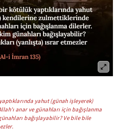
 yaptıklarında yahut (günah işleyerek)
Allah'ı anar ve günahları için bağışlanma
günahları bağışlayabilir? Ve bile bile
ezler.