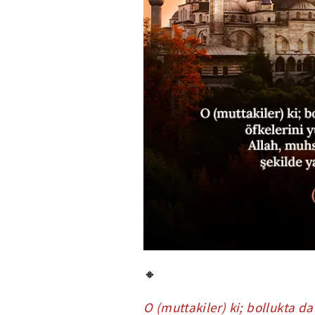
🔸
O (muttakiler) ki; bollukta da