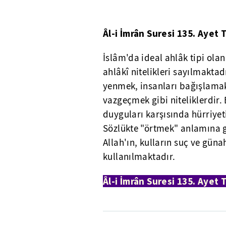
Âl-i İmrân Suresi 135. Ayet T
İslâm'da ideal ahlâk tipi ola
ahlâkî nitelikleri sayılmakta
yenmek, insanları bağışlamak
vazgeçmek gibi niteliklerdir. 
duyguları karşısında hürriye
Sözlükte "örtmek" anlamına g
Allah'ın, kulların suç ve gün
kullanılmaktadır.
Âl-i İmrân Suresi 135. Ayet T