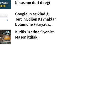
Gazze
binasının dört direği
Google'ın açıkladığı
Tercih Edilen Kaynaklar
bölümüne Fikriyat'ı
eklemeyi unutmayın!
Kudüs üzerine Siyonist-
Mason ittifakı