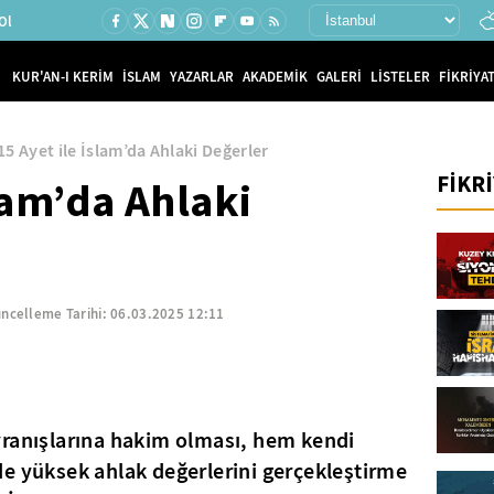
Ol
KUR'AN-I KERİM
İSLAM
YAZARLAR
AKADEMİK
GALERİ
LİSTELER
FİKRİYAT
15 Ayet ile İslam’da Ahlaki Değerler
FİKR
slam’da Ahlaki
ncelleme Tarihi:
06.03.2025 12:11
vranışlarına hakim olması, hem kendi
e yüksek ahlak değerlerini gerçekleştirme