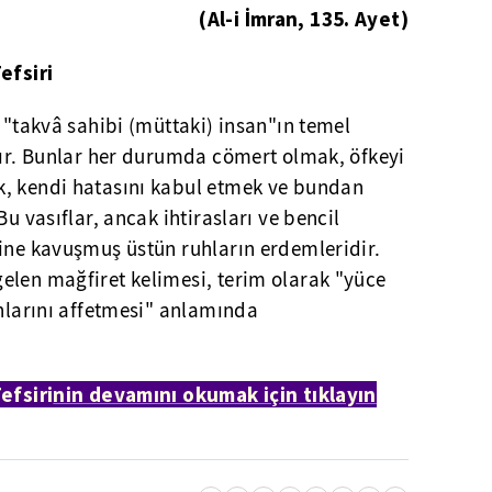
(Al-i İmran, 135. Ayet)
efsiri
n "takvâ sahibi (müttaki) insan"ın temel
dır. Bunlar her durumda cömert olmak, öfkeyi
, kendi hatasını kabul etmek ve bundan
Bu vasıflar, ancak ihtirasları ve bencil
tine kavuşmuş üstün ruhların erdemleridir.
elen mağfiret kelimesi, terim olarak "yüce
ahlarını affetmesi" anlamında
efsiri
nin devamını okumak için tıklayın