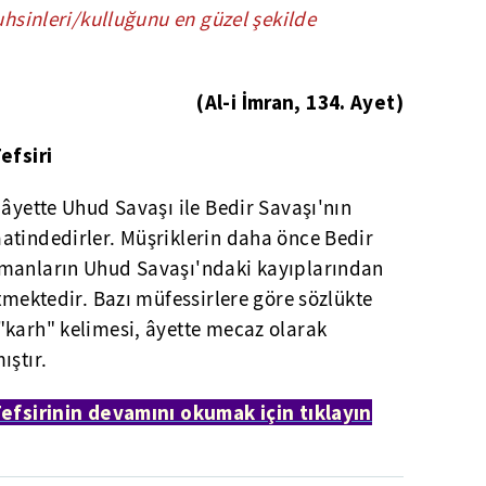
uhsinleri/kulluğunu en güzel şekilde
(Al-i İmran, 134. Ayet)
efsiri
 âyette Uhud Savaşı ile Bedir Savaşı'nın
atindedirler. Müşriklerin daha önce Bedir
ümanların Uhud Savaşı'ndaki kayıplarından
etmektedir. Bazı müfessirlere göre sözlükte
"karh" kelimesi, âyette mecaz olarak
ıştır.
Tefsirinin devamını okumak için tıklayın