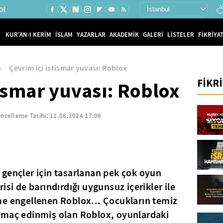
Ol
KUR'AN-I KERİM
İSLAM
YAZARLAR
AKADEMİK
GALERİ
LİSTELER
FİKRİYAT
Çevrim içi istismar yuvası: Roblox
FİKR
tismar yuvası: Roblox
ncelleme Tarihi:
11.08.2024 17:06
gençler için tasarlanan pek çok oyun
isi de barındırdığı uygunsuz içerikler ile
me engellenen Roblox... Çocukların temiz
amaç edinmiş olan Roblox, oyunlardaki