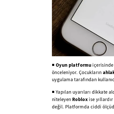
Oyun platformu
◾
içerisinde
ahla
önceleniyor. Çocukların
uygulama tarafından kullanıcı
◾ Yapılan uyarıları dikkate al
Roblox
niteleyen
ise yıllard
değil. Platformda ciddi ölçü