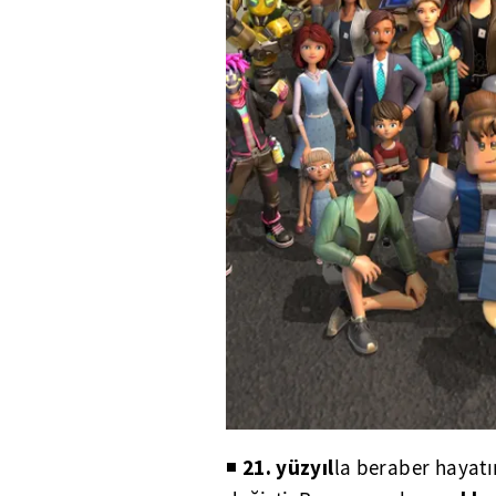
21. yüzyıl
◾
la beraber hayat