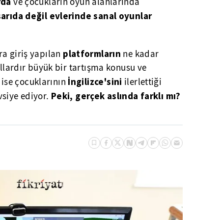
rda
ve çocukların oyun alanlarında
şarıda değil evlerinde sanal oyunlar
platformların
ra giriş yapılan
ne kadar
ıllardır büyük bir tartışma konusu ve
r
İngilizce'sini
ise çocuklarının
ilerlettiği
Peki, gerçek aslında farklı mı?
siye ediyor.