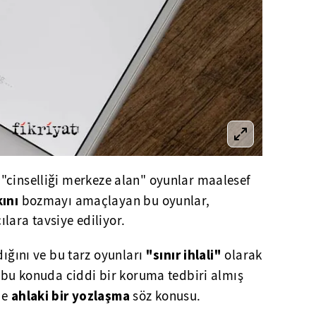
 "cinselliği merkeze alan" oyunlar maalesef
kını
bozmayı amaçlayan bu oyunlar,
lara tavsiye ediliyor.
"sınır ihlali"
dığını ve bu tarz oyunları
olarak
ır bu konuda ciddi bir koruma tedbiri almış
ahlaki bir yozlaşma
de
söz konusu.