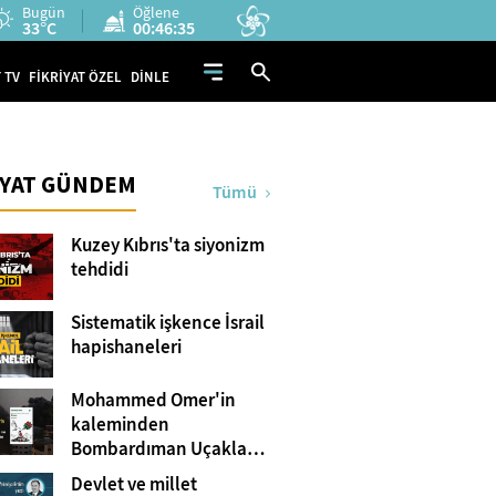
Bugün
Öğlene
33°C
00:46:33
 TV
FİKRİYAT ÖZEL
DİNLE
İYAT GÜNDEM
Tümü
Kuzey Kıbrıs'ta siyonizm
tehdidi
Sistematik işkence İsrail
hapishaneleri
Mohammed Omer'in
kaleminden
Bombardıman Uçakları
ve Tanklar Arasında
Devlet ve millet