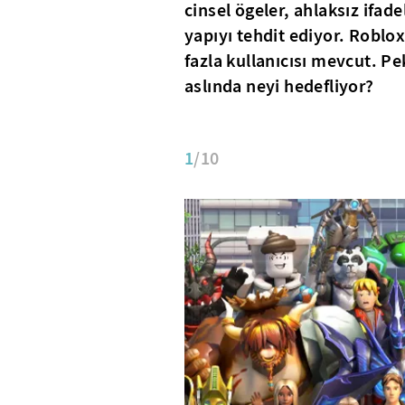
cinsel ögeler, ahlaksız ifad
yapıyı tehdit ediyor. Robl
fazla kullanıcısı mevcut. P
aslında neyi hedefliyor?
1
/10