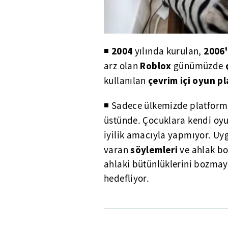
2004
2006'
◾
yılında kurulan,
Roblox
arz olan
günümüzde
çevrim içi oyun pl
kullanılan
◾ Sadece ülkemizde platforma
üstünde. Çocuklara kendi oyu
iyilik amacıyla yapmıyor. Uy
söylemleri
varan
ve ahlak b
ahlaki bütünlüklerini bozmay
hedefliyor.