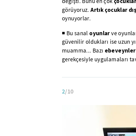
çocukla
değişti. Bunu en çok
Artık çocuklar dı
görüyoruz.
oynuyorlar.
oyunlar
◾ Bu sanal
ve oyunla
güvenilir oldukları ise uzun y
ebeveynle
muamma... Bazı
gerekçesiyle uygulamaları tav
2
/10