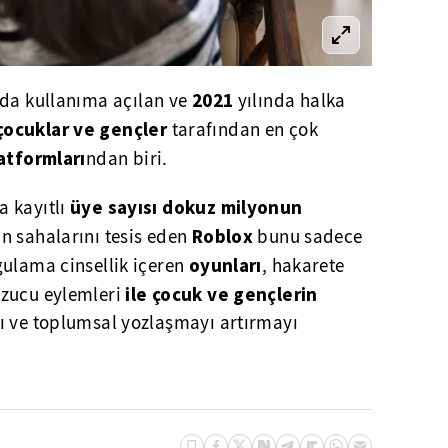
2021
da kullanıma açılan ve
yılında halka
çocuklar ve gençler
tarafından en çok
atformları
ndan biri.
üye sayısı dokuz milyonun
 kayıtlı
Roblox
n sahalarını tesis eden
bunu sadece
oyunları
gulama cinsellik içeren
, hakarete
ile çocuk ve gençlerin
ozucu eylemleri
ı ve toplumsal yozlaşmayı artırmayı