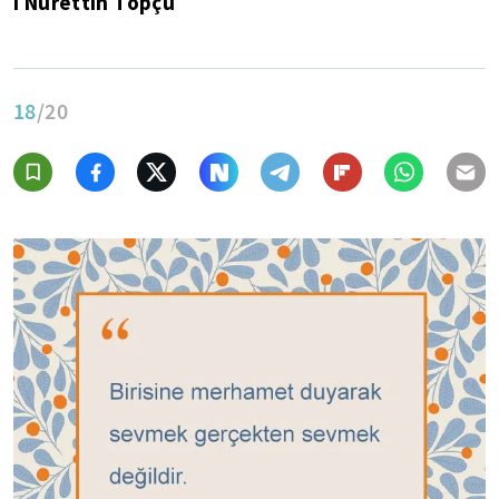
I Nurettin Topçu
18
/20