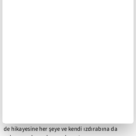
Sait Faik edebiyatımızda "yalnız adam" tipinin de
öncülerinden sayılır. Albert Camus'nün Yabancı'sı
yalnız adam tipinin ilk örneklerindendir. Sait Faik
de hikayesine her şeye ve kendi ızdırabına da