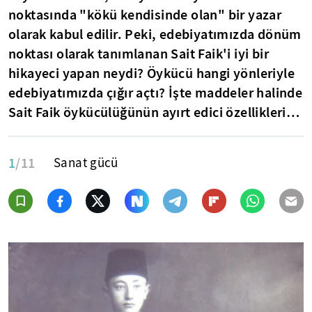
noktasında "kökü kendisinde olan" bir yazar
olarak kabul edilir. Peki, edebiyatımızda dönüm
noktası olarak tanımlanan Sait Faik'i iyi bir
hikayeci yapan neydi? Öykücü hangi yönleriyle
edebiyatımızda çığır açtı? İşte maddeler halinde
Sait Faik öykücülüğünün ayırt edici özellikleri…
1
/11
Sanat gücü