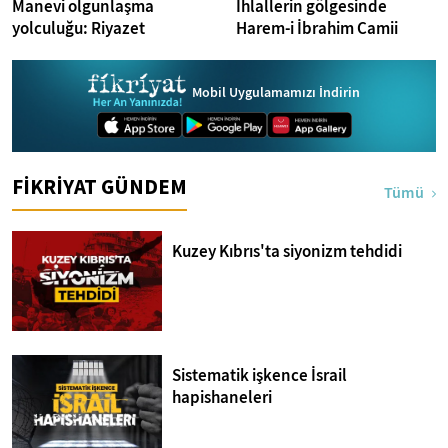
Manevi olgunlaşma
İhlallerin gölgesinde
yolculuğu: Riyazet
Harem-i İbrahim Camii
Mobil Uygulamamızı İndirin
FİKRİYAT GÜNDEM
Tümü
Kuzey Kıbrıs'ta siyonizm tehdidi
Sistematik işkence İsrail
hapishaneleri