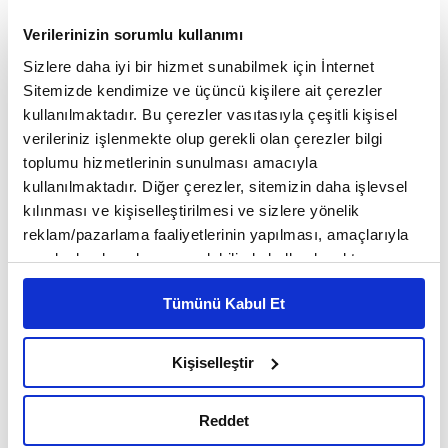
Verilerinizin sorumlu kullanımı
Sait Faik kısa ve öz anlatımıyla gereksiz
Sizlere daha iyi bir hizmet sunabilmek için İnternet
açıklamalara kalkışmaz, dolayısıyla okura
Sitemizde kendimize ve üçüncü kişilere ait çerezler
güvendiğini hikayelerinde göstermiş olur.
kullanılmaktadır. Bu çerezler vasıtasıyla çeşitli kişisel
verileriniz işlenmekte olup gerekli olan çerezler bilgi
toplumu hizmetlerinin sunulması amacıyla
kullanılmaktadır. Diğer çerezler, sitemizin daha işlevsel
4
/11
Yeni bir hikaye dili
kılınması ve kişiselleştirilmesi ve sizlere yönelik
reklam/pazarlama faaliyetlerinin yapılması, amaçlarıyla
sınırlı olarak açık rızanız dahilinde kullanılacaktır.
Çerezlere ilişkin tercihlerinizi çerez paneli vasıtasıyla
Tümünü Kabul Et
belirleyebilirsiniz. Çerezlere ilişkin detaylı bilgi için
Ayarlar butonuna tıklayabilir,
Çerez Bilgilendirme
Metnimizi ziyaret edebilirsiniz.
Kişiselleştir
6698 sayılı Kişisel Verilerin Korunması Kanunu uyarınca
hazırlanmış olan İnternet Sitesi Aydınlatma Metnimizi
Reddet
okumak ve sitemizi ziyaretiniz kapsamında