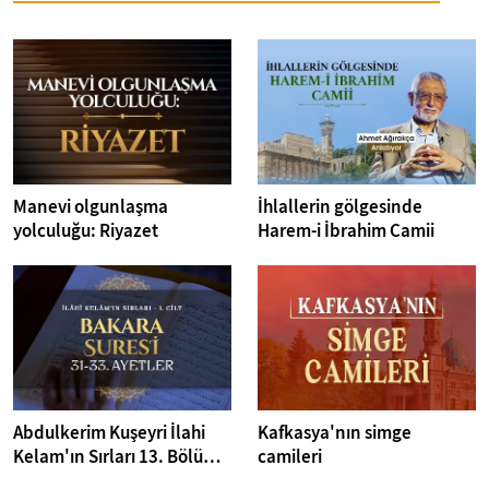
Manevi olgunlaşma
İhlallerin gölgesinde
yolculuğu: Riyazet
Harem-i İbrahim Camii
Abdulkerim Kuşeyri İlahi
Kafkasya'nın simge
Kelam'ın Sırları 13. Bölüm I
camileri
Bakara Suresi 31-33.