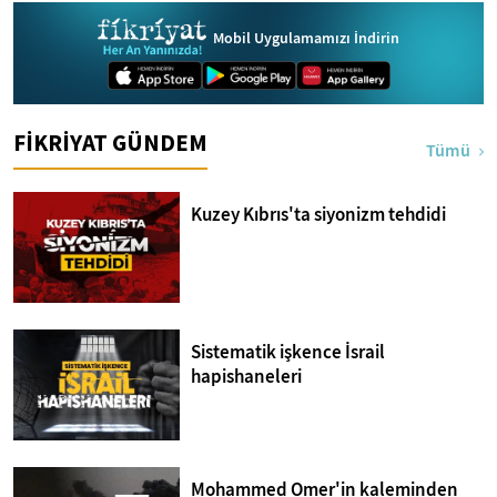
Ayetler Tefsiri
Mobil Uygulamamızı İndirin
FİKRİYAT GÜNDEM
Tümü
Kuzey Kıbrıs'ta siyonizm tehdidi
Sistematik işkence İsrail
hapishaneleri
Mohammed Omer'in kaleminden