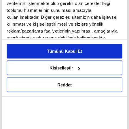
verileriniz işlenmekte olup gerekli olan çerezler bilgi
toplumu hizmetlerinin sunulması amacıyla
kullanılmaktadır. Diğer çerezler, sitemizin daha işlevsel
kılınması ve kişiselleştirilmesi ve sizlere yönelik
reklam/pazarlama faaliyetlerinin yapılması, amaçlarıyla
sınırlı olarak açık rızanız dahilinde kullanılacaktır.
Çerezlere ilişkin tercihlerinizi çerez paneli vasıtasıyla
Tümünü Kabul Et
belirleyebilirsiniz. Çerezlere ilişkin detaylı bilgi için
Ayarlar butonuna tıklayabilir,
Çerez Bilgilendirme
Metnimizi ziyaret edebilirsiniz.
Kişiselleştir
6698 sayılı Kişisel Verilerin Korunması Kanunu uyarınca
"Oğulcağızım! Yol ikidir. Biri aşağıdan yukarıya
hazırlanmış olan İnternet Sitesi Aydınlatma Metnimizi
çıkmak, diğeri de yukarıdan aşağıya düşmektir.''
Reddet
okumak ve sitemizi ziyaretiniz kapsamında
gerçekleştirilen veri işleme faaliyetleri ile ilgili daha
detaylı bilgi almak için lütfen
tıklayınız.
7
/20