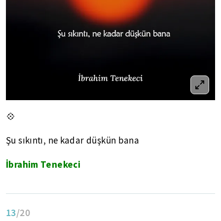
💠
Şu sıkıntı, ne kadar düşkün bana
İbrahim Tenekeci
13
/20