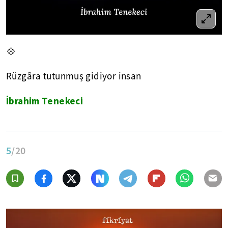
💠
Rüzgâra tutunmuş gidiyor insan
İbrahim Tenekeci
5
/20