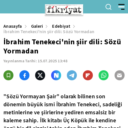
Anasayfa
Galeri
Edebiyat
İbrahim Tenekeci'nin şiir dili: Sözü Yormadan
İbrahim Tenekeci'nin şiir dili: Sözü
Yormadan
Yayınlanma Tarihi:
15.07.2025 13:48
"Sözü Yormayan Şair" olarak bilinen son
dönemin büyük ismi İbrahim Tenekeci, sadeliği
metinlerine ve şiirlerine yediren emsalsiz bir
kaleme sahip. İlk kitabı Üç Köpük ile kendine