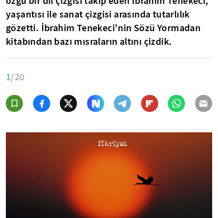
özgü bir dil çizgisi takip eden İbrahim Tenekeci,
yaşantısı ile sanat çizgisi arasında tutarlılık
gözetti. İbrahim Tenekeci'nin Sözü Yormadan
kitabından bazı mısraların altını çizdik.
1
/20