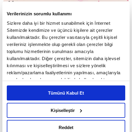
Verilerinizin sorumlu kullanımı
Sizlere daha iyi bir hizmet sunabilmek için İnternet
Sitemizde kendimize ve üçüncü kişilere ait çerezler
kullanılmaktadır. Bu çerezler vasıtasıyla çeşitli kişisel
verileriniz işlenmekte olup gerekli olan çerezler bilgi
toplumu hizmetlerinin sunulması amacıyla
kullanılmaktadır. Diğer çerezler, sitemizin daha işlevsel
kılınması ve kişiselleştirilmesi ve sizlere yönelik
reklam/pazarlama faaliyetlerinin yapılması, amaçlarıyla
sınırlı olarak açık rızanız dahilinde kullanılacaktır.
Çerezlere ilişkin tercihlerinizi çerez paneli vasıtasıyla
Tümünü Kabul Et
belirleyebilirsiniz. Çerezlere ilişkin detaylı bilgi için
Ayarlar butonuna tıklayabilir,
Çerez Bilgilendirme
Metnimizi ziyaret edebilirsiniz.
Kişiselleştir
6698 sayılı Kişisel Verilerin Korunması Kanunu uyarınca
hazırlanmış olan İnternet Sitesi Aydınlatma Metnimizi
Başkalarının gözleri, bizim zindanlarımız;
Reddet
okumak ve sitemizi ziyaretiniz kapsamında