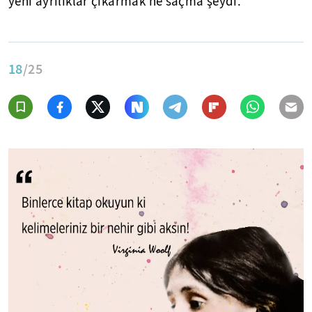
yeni ayrılıklar çıkarmak ne saçma şeydi.
18
/25