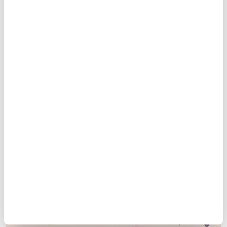
Ne kadar çok okumam gereken şey var!
15
/25