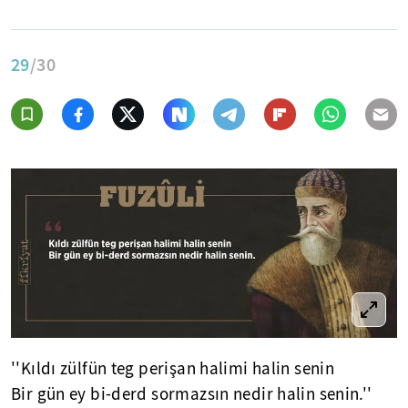
29
/30
''Kıldı zülfün teg perişan halimi halin senin
Bir gün ey bi-derd sormazsın nedir halin senin.''