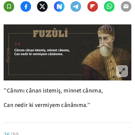
''Cânımı cânan istemiş, minnet cânıma,
Can nedir ki vermiyem cânânıma.''
26
/30