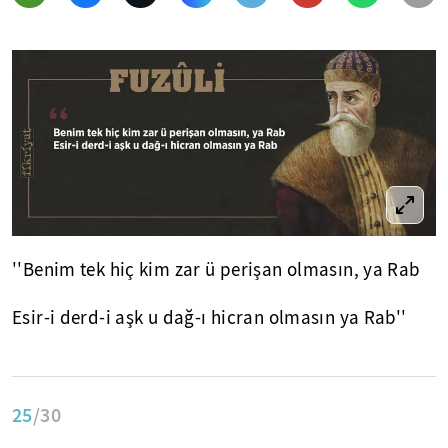
''Benim tek hiç kim zar ü perişan olmasın, ya Rab
Esir-i derd-i aşk u dağ-ı hicran olmasın ya Rab''
25
/30