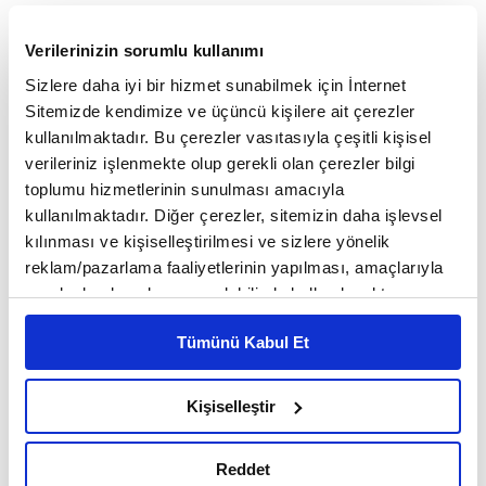
Verilerinizin sorumlu kullanımı
Sizlere daha iyi bir hizmet sunabilmek için İnternet
Sitemizde kendimize ve üçüncü kişilere ait çerezler
kullanılmaktadır. Bu çerezler vasıtasıyla çeşitli kişisel
verileriniz işlenmekte olup gerekli olan çerezler bilgi
toplumu hizmetlerinin sunulması amacıyla
kullanılmaktadır. Diğer çerezler, sitemizin daha işlevsel
kılınması ve kişiselleştirilmesi ve sizlere yönelik
reklam/pazarlama faaliyetlerinin yapılması, amaçlarıyla
''Ey âşıklarını dert edinmeyen sevgili! Senin bu
sınırlı olarak açık rızanız dahilinde kullanılacaktır.
umursamaz tavrın halimi perişan eyledi. Bir gün
Çerezlere ilişkin tercihlerinizi çerez paneli vasıtasıyla
olsun "ne haldesin? " diye sormuyorsun ya asıl
Tümünü Kabul Et
belirleyebilirsiniz. Çerezlere ilişkin detaylı bilgi için
Ayarlar butonuna tıklayabilir,
Çerez Bilgilendirme
dert bu.''
Metnimizi ziyaret edebilirsiniz.
Kişiselleştir
6698 sayılı Kişisel Verilerin Korunması Kanunu uyarınca
hazırlanmış olan İnternet Sitesi Aydınlatma Metnimizi
Reddet
okumak ve sitemizi ziyaretiniz kapsamında
8
/30