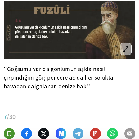
''Göğsümü yar da gönlümün aşkla nasıl
çırpındığını gör; pencere aç da her solukta
havadan dalgalanan denize bak.''
7
/30