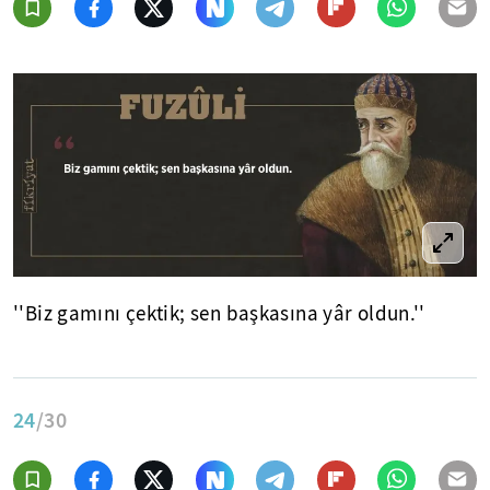
''Biz gamını çektik; sen başkasına yâr oldun.''
24
/30