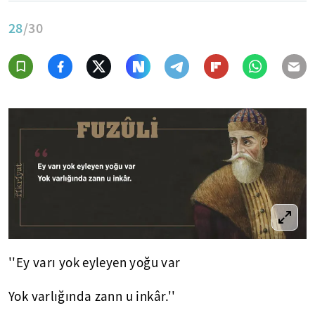
28
/30
''Ey varı yok eyleyen yoğu var
Yok varlığında zann u inkâr.''